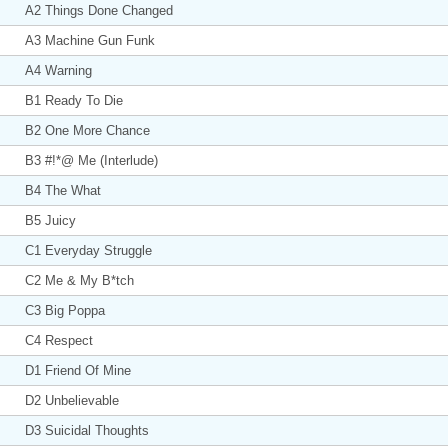
A2 Things Done Changed
A3 Machine Gun Funk
A4 Warning
B1 Ready To Die
B2 One More Chance
B3 #!*@ Me (Interlude)
B4 The What
B5 Juicy
C1 Everyday Struggle
C2 Me & My B*tch
C3 Big Poppa
C4 Respect
D1 Friend Of Mine
D2 Unbelievable
D3 Suicidal Thoughts