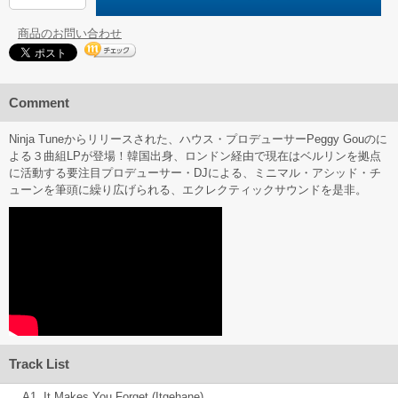
商品のお問い合わせ
Comment
Ninja Tuneからリリースされた、ハウス・プロデューサーPeggy Gouのに
よる３曲組LPが登場！韓国出身、ロンドン経由で現在はベルリンを拠点
に活動する要注目プロデューサー・DJによる、ミニマル・アシッド・チ
ューンを筆頭に繰り広げられる、エクレクティックサウンドを是非。
Track List
A1. It Makes You Forget (Itgehane)