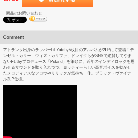
商品のお問い合わせ
Comment
アトランタ出身のラッパーLil Yatchy5枚目のアルバムが2LPにて登場！デ
ンゼル・カリー、ウィズ・カリファ、ドレイクらがSNSで絶賛してやま
ないF1lthyプロデュース「Poland」を筆頭に、近年のインディロックを思
わせるサウンドを取り入れつつ、ヨッティーらしい高音ボイスを効かせ
たメロディアスなフロウやリリックが気持ち一作。ブラック・ヴァイナ
ル2LP仕様。