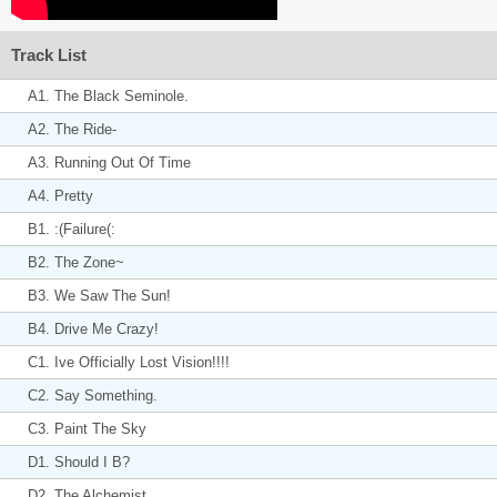
Track List
A1. The Black Seminole.
A2. The Ride-
A3. Running Out Of Time
A4. Pretty
B1. :(Failure(:
B2. The Zone~
B3. We Saw The Sun!
B4. Drive Me Crazy!
C1. Ive Officially Lost Vision!!!!
C2. Say Something.
C3. Paint The Sky
D1. Should I B?
D2. The Alchemist.