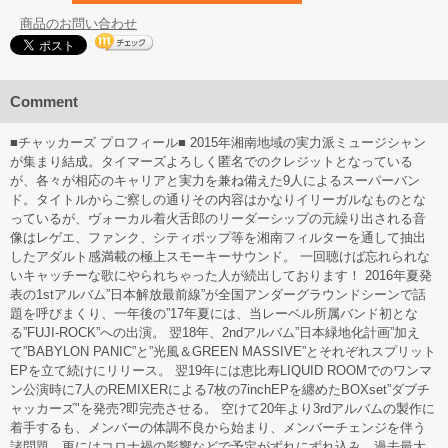
商品のお問い合わせ
Comment
■チャッカーズ プロフィール■ 2015年湘南地域の実力派ミュージシャン
が集まり結成。タイマーズよろしく匿名でのクレジットとなっている
が、各々が相応のキャリアと実力を兼ね備えた9人によるスーパーバン
ド。タイトルからご察しの通りその内容はかなりイリーガルなものとな
っているが、ヴォーカル着火舌郎のリーダーシップの元繰り出される音
像はレゲエ、ファンク、シティポップ等を湘南フィルターを通して抽出
したアダルト感満載の極上スモーキーサウンド。 一回聴けば忘れられな
いキャッチーな歌にやられちゃった人が続出しております！ 2016年夏発
表の1stアルバム”日本解放最前線”が全国アンダーグラウンドシーンで話
題を呼びまくり、一年後の”17年夏には、当レーベル所属バンド初とな
る”FUJI-ROCK”への出演。 翌18年、2ndアルバム”日本緑地化計画”加え
て”BABYLON PANIC”と”光風＆GREEN MASSIVE”とそれぞれスプリット
EPを立て続けにリリース。 翌19年には恵比寿LIQUID ROOMでのワンマ
ン公演時に7人のREMIXERによる7枚の7inchEPを纏めたBOXset”ダブチ
ャッカーズ"を発売?即完売させる。 空けて20年より3rdアルバムの製作に
着手するも、メンバーの体調不良から始まり、メンバーチェンジを伴う
諸問題、更にはコロナ禍の影響などで予定がずれにずれ込み、過去最大