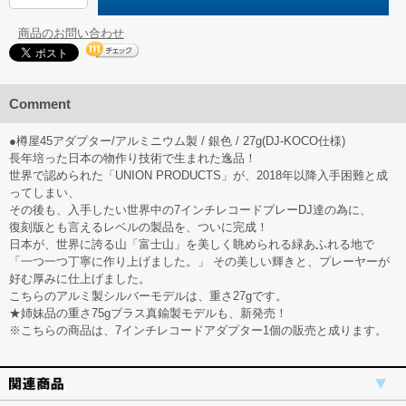
商品のお問い合わせ
Comment
●樽屋45アダプター/アルミニウム製 / 銀色 / 27g(DJ-KOCO仕様)
長年培った日本の物作り技術で生まれた逸品！
世界で認められた「UNION PRODUCTS」が、2018年以降入手困難と成
ってしまい、
その後も、入手したい世界中の7インチレコードプレーDJ達の為に、
復刻版とも言えるレベルの製品を、ついに完成！
日本が、世界に誇る山「富士山」を美しく眺められる緑あふれる地で
「一つ一つ丁寧に作り上げました。」 その美しい輝きと、プレーヤーが
好む厚みに仕上げました。
こちらのアルミ製シルバーモデルは、重さ27gです。
★姉妹品の重さ75gブラス真鍮製モデルも、新発売！
※こちらの商品は、7インチレコードアダプター1個の販売と成ります。