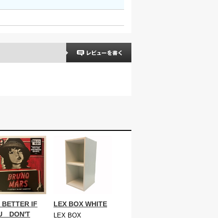
S BETTER IF
LEX BOX WHITE
U DON'T
LEX BOX