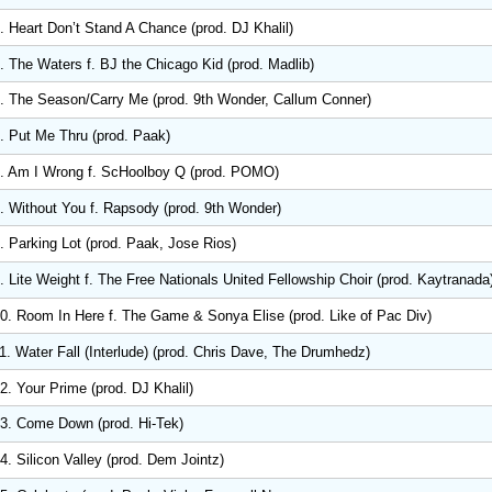
. Heart Don’t Stand A Chance (prod. DJ Khalil)
. The Waters f. BJ the Chicago Kid (prod. Madlib)
. The Season/Carry Me (prod. 9th Wonder, Callum Conner)
. Put Me Thru (prod. Paak)
. Am I Wrong f. ScHoolboy Q (prod. POMO)
. Without You f. Rapsody (prod. 9th Wonder)
. Parking Lot (prod. Paak, Jose Rios)
. Lite Weight f. The Free Nationals United Fellowship Choir (prod. Kaytranada
0. Room In Here f. The Game & Sonya Elise (prod. Like of Pac Div)
1. Water Fall (Interlude) (prod. Chris Dave, The Drumhedz)
2. Your Prime (prod. DJ Khalil)
3. Come Down (prod. Hi-Tek)
4. Silicon Valley (prod. Dem Jointz)