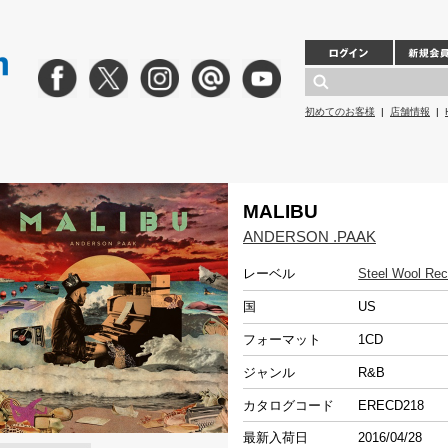
初めてのお客様
|
店舗情報
|
MALIBU
ANDERSON .PAAK
レーベル
Steel Wool Re
国
US
フォーマット
1CD
ジャンル
R&B
カタログコード
ERECD218
最新入荷日
2016/04/28