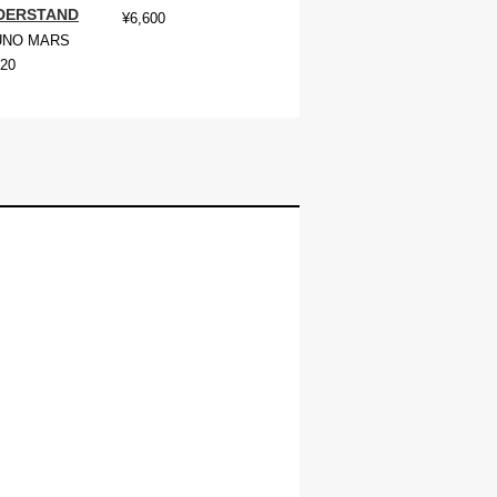
DERSTAND
¥6,600
UNO MARS
720