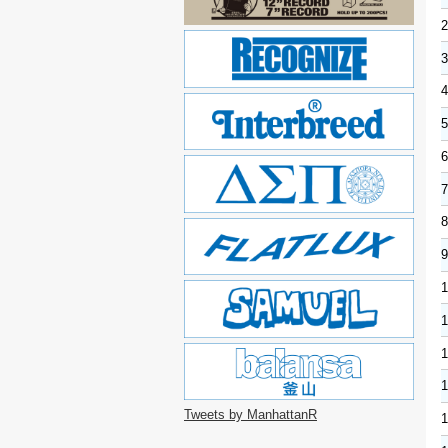
2
3
4
5
6
7
8
9
1
1
1
1
Tweets by ManhattanR
1