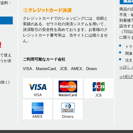
、送料・
商品の
不良・
クレジットカードでのショッピングには、信頼と
到着後
実績のある、ゼウス社の決済システムを用いて、
該当す
決済取引の安全性を高めております。お客様のク
（7日
レジットカード番号等は、当サイトには残りませ
に限り
ん。
トラ
間違
して使え
ご利用可能なカード会社
注文
うか決
≫詳し
VISA、MasterCard、JCB、AMEX、Diners
≫HEL
除く)