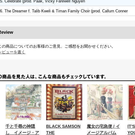
5. Celebrate (prod. Paak, Vicky Farewell Nguyen
6. The Dreamer f. Talib Kweli & Timan Family Choir (prod. Callum Conner
Review
この商品についてのお客様のご意見、ご感想をお聞かせください。
レビューを書く
千と千尋の神隠
BLACK SAMSON
魔女の宅急便 / イ
IT'
し イメージ・ア
THE
メージアルバム
YO