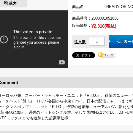
商品名
READY OR NOT
商品番号：
2000001051856
販売価格：
¥2,310(税込)
注文数
Comment
ヨーロッパ発、スーパー・キャッチー・ユニット『R.I.O.』。待望のニュー・
ュー& ベスト"盤!!ヨーロッパ各国から中東ドバイ、日本の配信チャートまで軒
ー・ダンスポップ・ユニット「R.I.O.」待望の超豪華ニューアルバム!!新たなNo.1
&新RMXに加え、過去のヒットシングル群、そして国内No.1アゲDJ、DJ FUMI★Y
プDJミックスまでも追加した超豪華仕様！