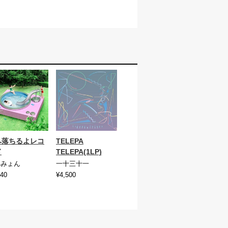
へ落ちるよレコ
TELEPA
ド
TELEPA(1LP)
いみょん
一十三十一
940
¥4,500