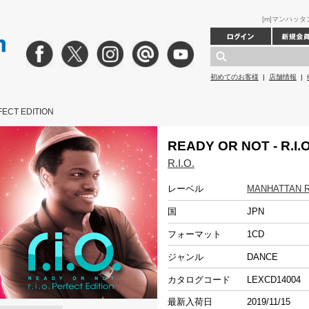
[m]マンハッタンレ
初めてのお客様
|
店舗情報
|
FECT EDITION
READY OR NOT - R.I.
R.I.O.
レーベル
MANHATTAN 
国
JPN
フォーマット
1CD
ジャンル
DANCE
カタログコード
LEXCD14004
最新入荷日
2019/11/15