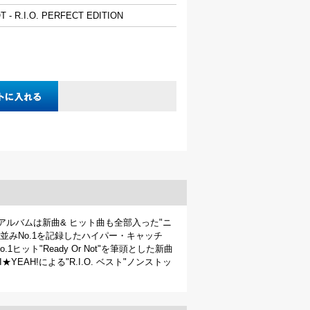
 - R.I.O. PERFECT EDITION
アルバムは新曲& ヒット曲も全部入った"ニ
並みNo.1を記録したハイパー・キャッチ
ヒット"Ready Or Not"を筆頭とした新曲
EAH!による"R.I.O. ベスト"ノンストッ