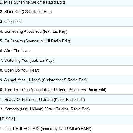
1. Miss Sunshine (Jerome Radio Edit)
2. Shine On (G&G Radio Edit)
3. One Heart
4. Something About You (feat. Liz Kay)
5. Da Janeiro (Spencer & Hill Radio Edit)
6. After The Love
7. Watching You (feat. Liz Kay)
8. Open Up Your Heart
9. Animal (feat. U-Jean) (Christopher S Radio Edit)
0. Turn This Club Around (feat. U-Jean) (Spankers Radio Edit)
1. Ready Or Not (feat. U-Jean) (Klaas Radio Edit)
2. Komodo (feat. U-Jean) (Crew Cardinal Radio Edit)
【DISC2】
1. r.i.o. PERFECT MIX (mixed by DJ FUMI★YEAH!)