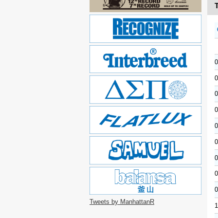
T
0
0
0
0
0
0
0
0
0
Tweets by ManhattanR
1