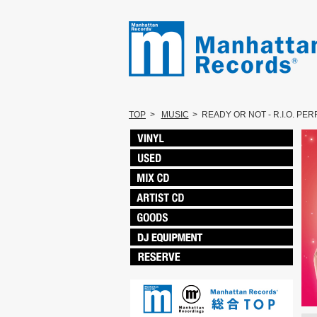
TOP
>
MUSIC
>
READY OR NOT - R.I.O. PER