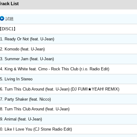
rack List
試聴
【DISC1】
1. Ready Or Not (feat. U-Jean)
2. Komodo (feat. U-Jean)
3. Summer Jam (feat. U-Jean)
4. King & White feat. Cimo - Rock This Club (r.i.o. Radio Edit)
5. Living In Stereo
6. Turn This Club Around (feat. U-Jean) (DJ FUMI★YEAH! REMIX)
7. Party Shaker (feat. Nicco)
8. Turn This Club Around (feat. U-Jean)
9. Animal (feat. U-Jean)
0. Like I Love You (CJ Stone Radio Edit)