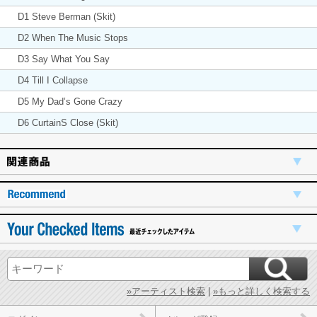
D1 Steve Berman (Skit)
D2 When The Music Stops
D3 Say What You Say
D4 Till I Collapse
D5 My Dad’s Gone Crazy
D6 CurtainS Close (Skit)
»アーティスト検索
|
»もっと詳しく検索する