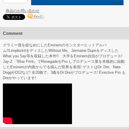
商品のお問い合わせ
Comment
グラミー賞を総なめにしたEminemのモンスターヒットアルバ
ム!!LimpbizkitをディスしたWithout Me、Jermaine Dupriをディスした
What you Say等を収録した本作!! 大半をEminem自信がプロデュース!
Jay-Z 『Blue Print』でRenegadeをPro.しプロデュース業を本格的に始動
したEminemが内面からでる病んだ世界を表現! ゲストはDr. Dre、Nate
DoggやD12など! 全20曲で、3曲をDr.Dreがプロデュース! Exective Pro.も
Dreがやっています!