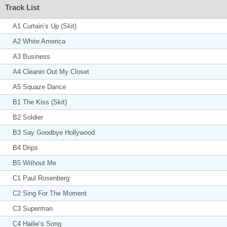
Track List
A1 Curtain’s Up (Skit)
A2 White America
A3 Business
A4 Cleanin Out My Closet
A5 Squaze Dance
B1 The Kiss (Skit)
B2 Soldier
B3 Say Goodbye Hollywood
B4 Drips
B5 Without Me
C1 Paul Rosenberg
C2 Sing For The Moment
C3 Superman
C4 Hailie’s Song