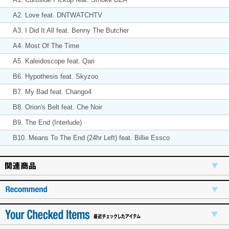
A2. Love feat. DNTWATCHTV
A3. I Did It All feat. Benny The Butcher
A4. Most Of The Time
A5. Kaleidoscope feat. Qari
B6. Hypothesis feat. Skyzoo
B7. My Bad feat. Chango4
B8. Orion's Belt feat. Che Noir
B9. The End (Interlude)
B10. Means To The End (24hr Left) feat. Billie Essco