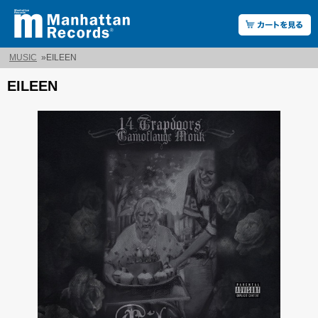
MUSIC
»
EILEEN
EILEEN