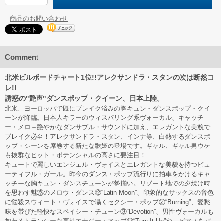
商品のお問い合わせ
Comment
北米ビルボードチャート1位!!アレクサンドラ・スタンの次は断然コ
レ!!
誘惑の"艶声"ダンスポップ・クイーン、日本上陸。
北米、ヨーロッパで既にブレイク済みの胸キュン・ダンスポップ・クイ
ーンが降臨。日本人キラーのウィスパリング系ヴォーカル、キャッチ
ー・メロ＋艶やかなダンサブル・サウンドに加え、エレガントな美貌で
ブレイク必至！アレクサンドラ・スタン、インナ等、白熱するダンスポ
ップ・シーンを席巻する新たな歌姫の登場です。ギャル、ギャル男ウケ
も抜群なヒット・ポテンシャルの高さに要注目！
キュートで麗しいエンジェル・ヴォイスとエレガントな美貌を持つビュ
ーティフル・ガール。昨今のダンス・ポップ流行りに拍車をかけるキャ
ッチーな胸キュン・ダンスチューンが勢揃い。リゾート地での夕焼け時
を思わす魅惑のメロウ・ダンス⑫“Latin Moon”、印象的なサックスの音色
に悩殺スウィート・ヴォイスで囁くセクシー・ポップ②“Burning”、愛愁
味を帯びた軽快なスペイシー・チューン③“Devotion”、男性ヴォーカルも
加わるトランシーな高速エナジー・アップ⑨“Turn It Up”や、ピアノをバ