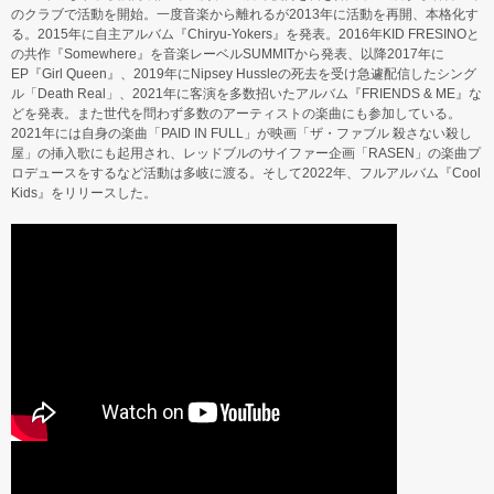
のクラブで活動を開始。一度音楽から離れるが2013年に活動を再開、本格化す
る。2015年に自主アルバム『Chiryu-Yokers』を発表。2016年KID FRESINOと
の共作『Somewhere』を音楽レーベルSUMMITから発表、以降2017年に
EP『Girl Queen』、2019年にNipsey Hussleの死去を受け急遽配信したシング
ル「Death Real」、2021年に客演を多数招いたアルバム『FRIENDS & ME』な
どを発表。また世代を問わず多数のアーティストの楽曲にも参加している。
2021年には自身の楽曲「PAID IN FULL」が映画「ザ・ファブル 殺さない殺し
屋」の挿入歌にも起用され、レッドブルのサイファー企画「RASEN」の楽曲プ
ロデュースをするなど活動は多岐に渡る。そして2022年、フルアルバム『Cool
Kids』をリリースした。