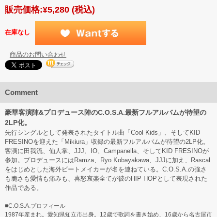
販売価格:
¥5,280
(税込)
在庫なし
商品のお問い合わせ
Comment
豪華客演陣&プロデュース陣のC.O.S.A.最新フルアルバムが待望の
2LP化。
先行シングルとして発表されたタイトル曲「Cool Kids」、そしてKID
FRESINOを迎えた「Mikiura」収録の最新フルアルバムが待望の2LP化。
客演に田我流、仙人掌、JJJ、IO、Campanella、そしてKID FRESINOが
参加。プロデュースにはRamza、Ryo Kobayakawa、JJJに加え、Rascal
をはじめとした海外ビートメイカーが名を連ねている。C.O.S.A.の強さ
も脆さも愛情も痛みも、喜怒哀楽全てが彼のHIP HOPとして表現された
作品である。
■C.O.S.A.プロフィール
1987年産まれ。愛知県知立市出身。12歳で歌詞を書き始め、16歳から名古屋市