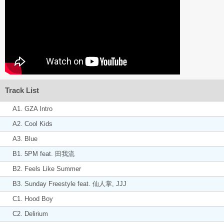
Track List
A1. GZA Intro
A2. Cool Kids
A3. Blue
B1. 5PM feat. 田我流
B2. Feels Like Summer
B3. Sunday Freestyle feat. 仙人掌, JJJ
C1. Hood Boy
C2. Delirium