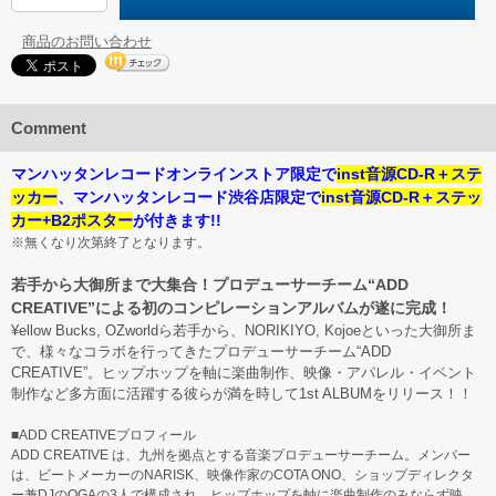
商品のお問い合わせ
Comment
マンハッタンレコードオンラインストア限定で
inst音源CD-R＋ステ
ッカー
、マンハッタンレコード渋谷店限定で
inst音源CD-R＋ステッ
カー+B2ポスター
が付きます!!
※無くなり次第終了となります。
若手から大御所まで大集合！プロデューサーチーム“ADD
CREATIVE”による初のコンピレーションアルバムが遂に完成！
¥ellow Bucks, OZworldら若手から、NORIKIYO, Kojoeといった大御所ま
で、様々なコラボを行ってきたプロデューサーチーム“ADD
CREATIVE”。ヒップホップを軸に楽曲制作、映像・アパレル・イベント
制作など多方面に活躍する彼らが満を時して1st ALBUMをリリース！！
■ADD CREATIVEプロフィール
ADD CREATIVE は、九州を拠点とする音楽プロデューサーチーム。メンバー
は、ビートメーカーのNARISK、映像作家のCOTA ONO、ショップディレクタ
ー兼DJのOGAの3人で構成され、ヒップホップを軸に楽曲制作のみならず映