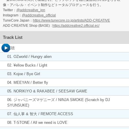
像・アパレル・イベント制作などトータルプロデュースを行う。
Twitter：
@addcreative_jpn
Instagram：
@addcreative_official
TuneCore Japan：
https://www.tunecore.co.jp/artists/ADD-CREATIVE
ADD CREATIVE Shop (BASE) :
https://addcreative2.official.ec/
Track List
試聴
01. OZworld / Hungry alien
02. ¥ellow Bucks / Light
03. Kojoe / Bye Girl
04. MEEYAN / Better fly
05. NORIKIYO & RAKABEE / SEESAW GAME
06. ジャパニーズマゲニーズ / NINJA SMOKE (Scratch by DJ
SYUNSUKE)
07. 仙人掌 & 智大 / REMOTE ACCESS
08. T-STONE / All we need is LOVE