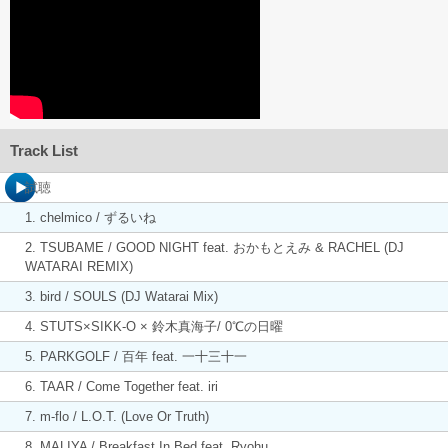
Track List
試聴
1. chelmico / ずるいね
2. TSUBAME / GOOD NIGHT feat. おかもとえみ & RACHEL (DJ
WATARAI REMIX)
3. bird / SOULS (DJ Watarai Mix)
4. STUTS×SIKK-O × 鈴木真海子/ 0℃の日曜
5. PARKGOLF / 百年 feat. 一十三十一
6. TAAR / Come Together feat. iri
7. m-flo / L.O.T. (Love Or Truth)
8. MALIYA / Breakfast In Bed feat. Ryohu