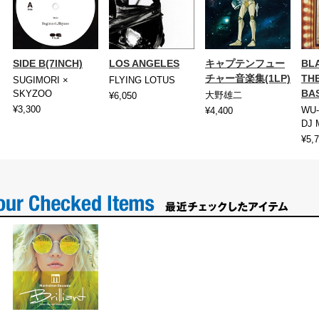
SIDE B(7INCH)
LOS ANGELES
キャプテンフュー
BL
チャー音楽集(1LP)
TH
SUGIMORI ×
FLYING LOTUS
BA
SKYZOO
大野雄二
¥6,050
¥3,300
WU-
¥4,400
DJ 
¥5,