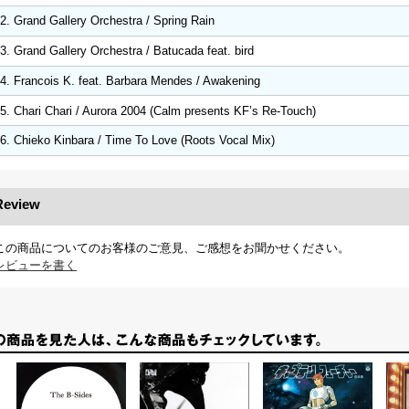
2. Grand Gallery Orchestra / Spring Rain
3. Grand Gallery Orchestra / Batucada feat. bird
4. Francois K. feat. Barbara Mendes / Awakening
5. Chari Chari / Aurora 2004 (Calm presents KF’s Re-Touch)
6. Chieko Kinbara / Time To Love (Roots Vocal Mix)
Review
この商品についてのお客様のご意見、ご感想をお聞かせください。
レビューを書く