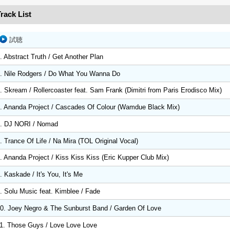
rack List
試聴
. Abstract Truth / Get Another Plan
. Nile Rodgers / Do What You Wanna Do
. Skream / Rollercoaster feat. Sam Frank (Dimitri from Paris Erodisco Mix)
. Ananda Project / Cascades Of Colour (Wamdue Black Mix)
. DJ NORI / Nomad
. Trance Of Life / Na Mira (TOL Original Vocal)
. Ananda Project / Kiss Kiss Kiss (Eric Kupper Club Mix)
. Kaskade / It's You, It's Me
. Solu Music feat. Kimblee / Fade
0. Joey Negro & The Sunburst Band / Garden Of Love
1. Those Guys / Love Love Love