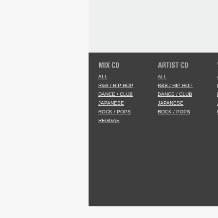
ALL
ALL
R&B / HIP HOP
R&B / HIP HOP
DANCE / CLUB
DANCE / CLUB
JAPANESE
JAPANESE
ROCK / POPS
ROCK / POPS
REGGAE