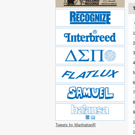
T
1
2
3
4
5
6
7
8
9
1
Tweets by ManhattanR
1