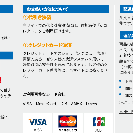
注文日
能です
当サイトでの代金引換決済には、佐川急便「e-コ
レクト」をご利用頂けます。
、送料・
商品の
不良・
クレジットカードでのショッピングには、信頼と
到着後
実績のある、ゼウス社の決済システムを用いて、
該当す
決済取引の安全性を高めております。お客様のク
（7日
レジットカード番号等は、当サイトには残りませ
に限り
ん。
トラ
間違
して使え
ご利用可能なカード会社
注文
うか決
≫詳し
VISA、MasterCard、JCB、AMEX、Diners
≫HEL
除く)