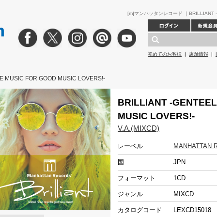
[m]マンハッタンレコード ｜BRILLIANT -GE
初めてのお客様
|
店舗情報
|
E MUSIC FOR GOOD MUSIC LOVERS!-
BRILLIANT -GENTEE
MUSIC LOVERS!-
V.A.(MIXCD)
レーベル
MANHATTAN 
国
JPN
フォーマット
1CD
ジャンル
MIXCD
カタログコード
LEXCD15018