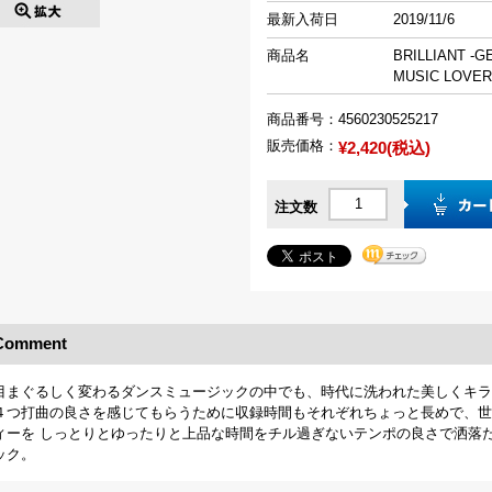
最新入荷日
2019/11/6
商品名
BRILLIANT -
MUSIC LOVER
商品番号：
4560230525217
販売価格：
¥2,420(税込)
注文数
Comment
目まぐるしく変わるダンスミュージックの中でも、時代に洗われた美しくキラ
４つ打曲の良さを感じてもらうために収録時間もそれぞれちょっと長めで、世
ィーを しっとりとゆったりと上品な時間をチル過ぎないテンポの良さで洒落
ック。