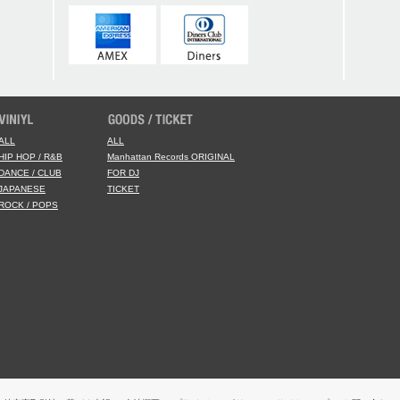
ALL
ALL
HIP HOP / R&B
Manhattan Records ORIGINAL
DANCE / CLUB
FOR DJ
JAPANESE
TICKET
ROCK / POPS