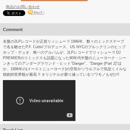
商品のお問い合わせ
Comment
名盤の2LPレコードが正規リィシュー !! 1996年、数々のミックステープ
で名を馳せたP.F. Cuttin'プロデュース、US NYCのブルックリンのヒップ
ホップ・デュオ、唯一のアルバムが、2LPレコードでリィシュー !! DJ
PREMIERのリミックスも話題になった90年代中盤のニューヨーク・シー
ンきってのアンダーグラウンド・ヒット"Danger"、"Danger (Part 2)"ほ
か、1996年の(イーストニューヨーク)の空気やソウルフルで気怠くイルな
独創的世界観が最高 !! オリジナルが磨り減っているツワモノもぜひ!!