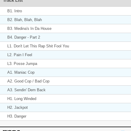
Track List
B1. Intro
B2. Blah, Blah, Blah
B3. Medina's In Da House
B4. Danger - Part 2
L1. Don't Let This Rap Shit Fool You
L2. Pain I Feel
L3. Posse Jumpa
A1. Maniac Cop
A2. Good Cop / Bad Cop
A3. Sendin' Dem Back
H1. Long Winded
H2. Jackpot
H3. Danger