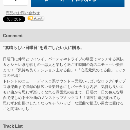
商品のお問い合わせ
Comment
“素晴らしい日曜日”を過ごしたい人に贈る。
日曜日に仲間とワイワイ、パーティやドライブの場面でマッチする爽快
＆オシャレ系な歌もの～恋人と楽しく過ごす時間の為のエモ～～い楽曲
まで！『気持ち良くテンション上がる曲』+『心底元気のでる曲』ミック
スの登場！
トレンドのニュー・ディスコ系サウンド～元気いっぱいなロック/ ポップ
ス系楽曲まで収録の幅広い音楽好きにもバッチリな内容。気持ち良いエ
モい曲から思わず楽しくなれる雰囲気の曲まで、日曜の一日の色んな場
面で楽しめる全25曲のノンストップミックス！！週末に遊び疲れても、
思わずお出掛けしたくなっちゃうハッピーな選曲で幅広い男女に受ける
こと間違いなし！
Track List