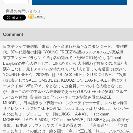
商品のお問い合わせ
Comment
日本語ラップ発信地「東京」から産まれた新たなスタンダード。 豊作世
代、87年代最後の刺客 “YOUNG FREEZ”待望のフルアルバムが完成!!!
東京アンダーグラウンドでは名の知れていた6MC1DJからなる“Local
Babylon”の中心人物として、10代の頃から 大小問わず数多くの現場と客
演をこなし、最もアルバムが待たれていた1人と言っても過言ではない、
YOUNG FREEZ。 2012年には『BLACK FILE』 STUDIO LIVEにて次世
代代表としてSALU, OMSB'Eats, KLOOZ, QN, DAG FORCEと共にフリ
ースタイルLIVEがO.A。今となっては全員シーンの中心人物となった
が、唯一この中でアルバム未発表であったYOUNG FREEZが遂にフルア
ルバムを解禁!!!客演陣には「ワンハネ」でお馴染み盟友JAZEE
MINOR、、日本語ラップ界随一のエンターテイナー十影、レペゼン静岡
サイレントヒルズNIYKE ROVINZ、Local BabylonよりKNELL、シンガー
Aicoに加え、プロデューサー陣にJIGG、 A-KAY、Illstickman、
MONBEE、LAZY SIMON、ZOT on the WAVE、DJ SIBAと納得の面子が
参加。 日本語ラップとしての「言葉の置き方」、「言葉運び」、「フロ
ウ」に加え、その他とは一線を画す「声」は正に唯一無二。 アルバム1枚