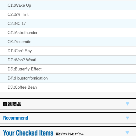
C1\tWake Up
C2\t5% Tint
C3\tNC-17
C4\tAstrothunder
C5\tYosemite
D1\tCan't Say
D2\tWho? What!
D3\tButterfly Effect
D4\tHoustonfornication
D5\tCoffee Bean