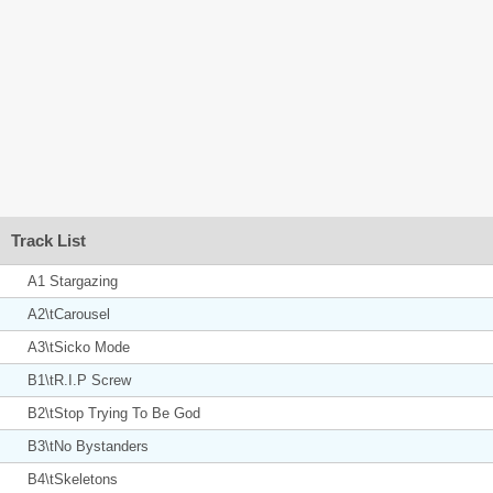
Track List
A1 Stargazing
A2\tCarousel
A3\tSicko Mode
B1\tR.I.P Screw
B2\tStop Trying To Be God
B3\tNo Bystanders
B4\tSkeletons