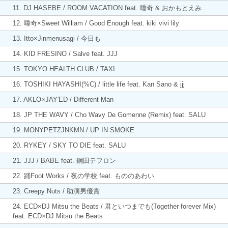
11. DJ HASEBE / ROOM VACATION feat. 唾奇 & おかもとえみ
12. 唾奇×Sweet William / Good Enough feat. kiki vivi lily
13. Itto×Jinmenusagi / 今日も
14. KID FRESINO / Salve feat. JJJ
15. TOKYO HEALTH CLUB / TAXI
16. TOSHIKI HAYASHI(%C) / little life feat. Kan Sano & jjj
17. AKLO×JAY'ED / Different Man
18. JP THE WAVY / Cho Wavy De Gomenne (Remix) feat. SALU
19. MONYPETZJNKMN / UP IN SMOKE
20. RYKEY / SKY TO DIE feat. SALU
21. JJJ / BABE feat. 鋼田テフロン
22. 踊Foot Works / 夜の学校 feat. もののあわい
23. Creepy Nuts / 助演男優賞
24. ECD×DJ Mitsu the Beats / 君といつまでも(Together forever Mix)
feat. ECD×DJ Mitsu the Beats