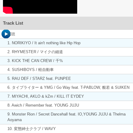
Track List
試聴
1. NORIKIYO / It ain't nothing like Hip Hop
2. RHYMESTER / マイクの細道
3. KICK THE CAN CREW / 千%
4. SUSHIBOYS / 軽自動車
5. RAU DEF / STARZ feat. PUNPEE
6. タイプライター & YMG / Go Way feat. T-PABLOW, 般若 & SUIKEN
7. MIYACHI, AKLO & kZm / KILL IT EYDEY
8. Awich / Remember feat. YOUNG JUJU
9. Monster Rion / Secret Dancehall feat. IO,YOUNG JUJU & Thelma
Aoyama
10. 変態紳士クラブ / WAVY