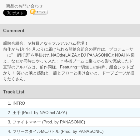
商品のお問い合わせ
Comment
韻踏合組合、９枚目となるフルアルバム登場！
前作から1年4ヶ月ぶりに届けられる韻踏合組合の新作は、プロデューサ
ーに"一網打尽"を手掛けたNAOtheLAIZAとDJ PANASONICとNOAHを迎
え、なぜか同時にやって来た！？将棋ブームに乗っかる形で完成したド
直球のアルバムは、前作同様、Featuring一切無しの純粋、組合シットば
かり！ 笑いと涙と感動と、韻とフローと掛け合いと、ドープビーツが盛
りだくさん。
Track List
1. INTRO
2. 王手 (Prod. by NAOtheLAIZA)
3. ファイトマネー (Prod. by PANASONIC)
4. フリースタイルMCバトル (Prod. by PANASONIC)