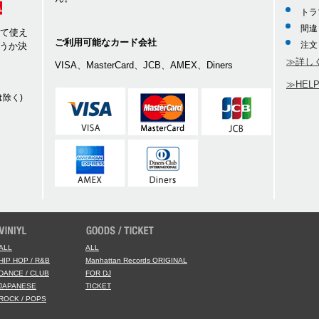
トラ
間違
して使え
ご利用可能なカード会社
注文
うか決
≫詳し
VISA、MasterCard、JCB、AMEX、Diners
≫HEL
除く)
ALL
ALL
HIP HOP / R&B
Manhattan Records ORIGINAL
DANCE / CLUB
FOR DJ
JAPANESE
TICKET
ROCK / POPS