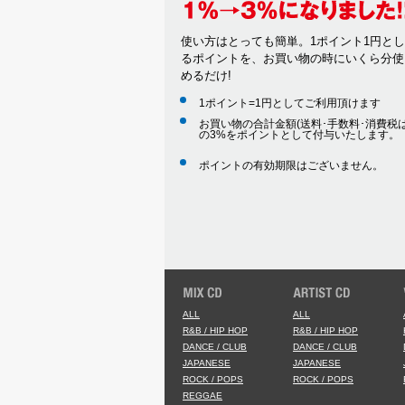
使い方はとっても簡単。1ポイント1円と
るポイントを、お買い物の時にいくら分使
めるだけ!
1ポイント=1円としてご利用頂けます
お買い物の合計金額(送料･手数料･消費税は
の3%をポイントとして付与いたします。
ポイントの有効期限はございません。
ALL
ALL
R&B / HIP HOP
R&B / HIP HOP
DANCE / CLUB
DANCE / CLUB
JAPANESE
JAPANESE
ROCK / POPS
ROCK / POPS
REGGAE