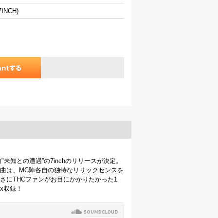
INCH)
題曲"未知との遭遇”の7inchのリリースが決定。
曲は、MC陣各自の独特なリリックセンスを
さにTHCファンがお目にかかりたかった1
ix収録！