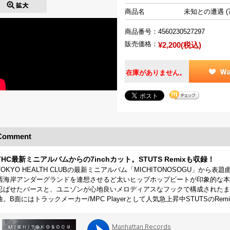
商品名
未知との遭遇 (7
商品番号：
4560230527297
販売価格：
¥2,200(税込)
在庫がありません。
Comment
THC最新ミニアルバムからの7inchカット。STUTS Remixも収録！
TOKYO HEALTH CLUBの最新ミニアルバム「MICHITONOSOGU」から表
西海岸アンダーグランドを連想させるど太いヒップホップビートが印象的な本
忍ばせたバースと、ユニゾンが心地良いメロディアスなフックで構成されたま
曲。B面にはトラックメーカー/MPC Playerとして人気急上昇中STUTSのRem