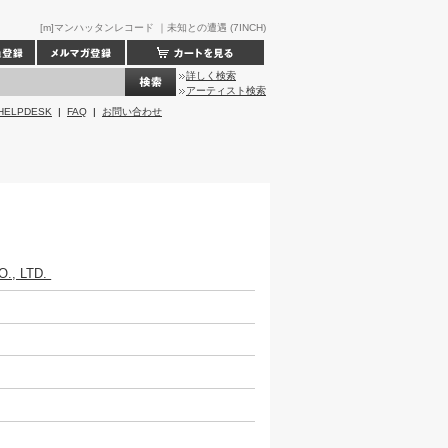
[m]マンハッタンレコード ｜未知との遭遇 (7INCH)
詳しく検索
アーティスト検索
HELPDESK
|
FAQ
|
お問い合わせ
., LTD.