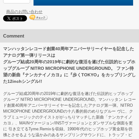
商品のお問い合わせ
Comment
マンハッタンレコード創業40周年アニバーサリーイヤーを記念した
アナログ第一弾リリースは
グループ結成20周年の2019年に劇的な復活を遂げた伝説的ヒップホ
ップグループ NITRO MICROPHONE UNDERGROUND。 ファン待
望の新曲『ナンカナイノカヨ』に『歩くTOKYO』をカップリングし
た12inchシングル!!
グループ結成20周年の2019年に劇的な復活を遂げた伝説的ヒップホップ
グループ NITRO MICROPHONE UNDERGROUND。マンハッタン レコー
ド創業40周年アニバーサリーイヤーを記念したアナログ第一弾。NITRO
MICROPHONE UNDERGROUNDの十八番的前のめりなグルー ヴに、ク
ラブミュージックのテイストががっちりマッチした新曲「ナンカナイノ
カヨ」、MAINヴァージョン/INSTヴァージョンとダンサブルな側面を更
に 引き立てるTyme.Remixを収録。1990年代のヒップホップ黄金期を彷
彿とさせるような温かみのあるサンプリングサウンドに、トラップ・ビ