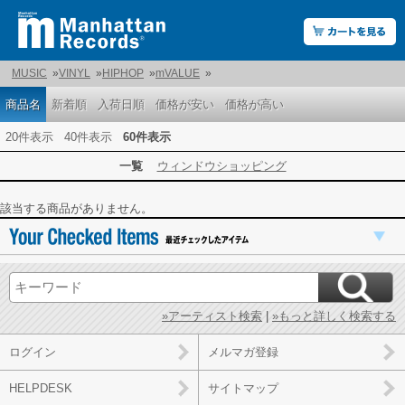
MUSIC
»
VINYL
»
HIPHOP
»
mVALUE
»
商品名
新着順
入荷日順
価格が安い
価格が高い
20件表示
40件表示
60件表示
一覧
ウィンドウショッピング
該当する商品がありません。
»アーティスト検索
|
»もっと詳しく検索する
ログイン
メルマガ登録
HELPDESK
サイトマップ