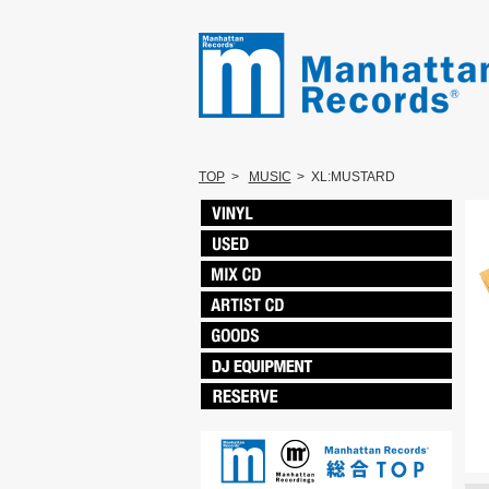
TOP
>
MUSIC
>
XL:MUSTARD