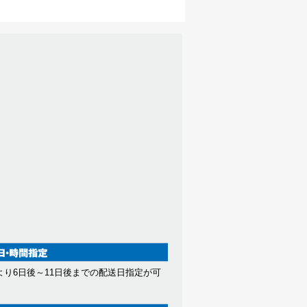
より6日後～11日後までの配送日指定が可
。