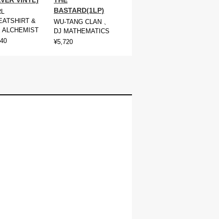
BASTARD(1LP)
RL
ATSHIRT &
WU-TANG CLAN 、
 ALCHEMIST
DJ MATHEMATICS
940
¥5,720