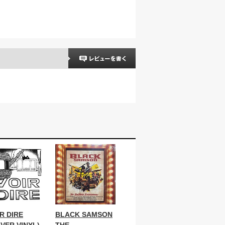
R DIRE
BLACK SAMSON
LVER VINYL)
THE