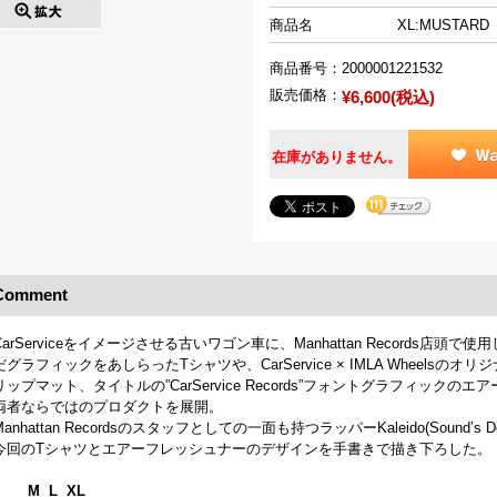
商品名
XL:MUSTARD
商品番号：
2000001221532
販売価格：
¥6,600(税込)
在庫がありません。
Comment
CarServiceをイメージさせる古いワゴン車に、Manhattan Records
だグラフィックをあしらったTシャツや、CarService × IMLA Wheels
リップマット、タイトルの”CarService Records”フォントグラフィックの
両者ならではのプロダクトを展開。
Manhattan Recordsのスタッフとしての一面も持つラッパーKaleido(Sound’s De
今回のTシャツとエアーフレッシュナーのデザインを手書きで描き下ろした。
M L XL