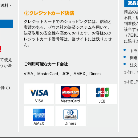
、送料・
商品の
不良・
クレジットカードでのショッピングには、信頼と
到着後
実績のある、ゼウス社の決済システムを用いて、
該当す
決済取引の安全性を高めております。お客様のク
（7日
レジットカード番号等は、当サイトには残りませ
に限り
ん。
トラ
間違
して使え
ご利用可能なカード会社
注文
うか決
≫詳し
VISA、MasterCard、JCB、AMEX、Diners
≫HEL
除く)