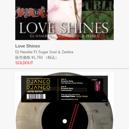
Love Shines
Dj Hasebe Ft.Sugar Soul & Zeebra
販売価格:
¥1,760
（税込）
SOLDOUT