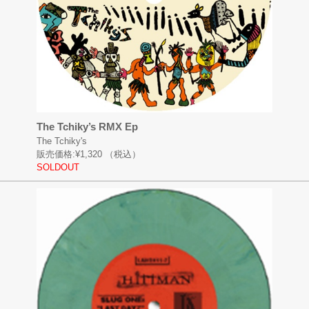
The Tchiky’s RMX Ep
The Tchiky's
販売価格:
¥1,320
（税込）
SOLDOUT