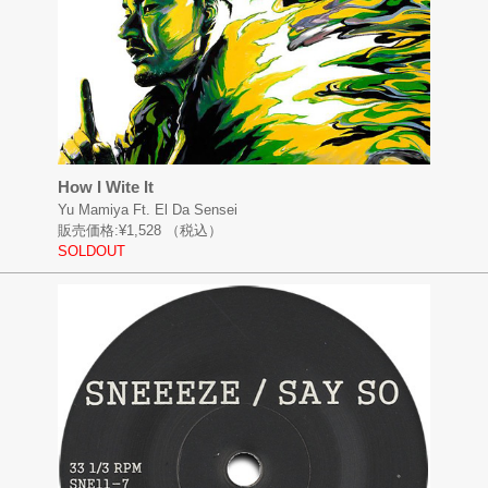
How I Wite It
Yu Mamiya Ft. El Da Sensei
販売価格:
¥1,528
（税込）
SOLDOUT