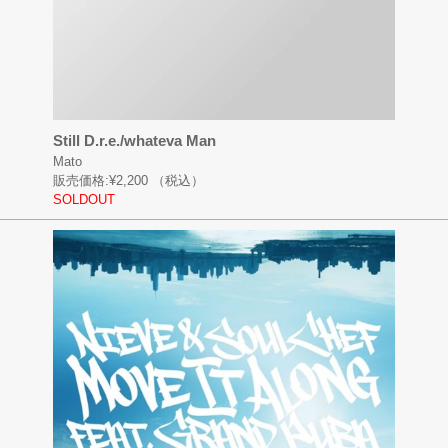
Still D.r.e./whateva Man
Mato
販売価格:
¥2,200
（税込）
SOLDOUT