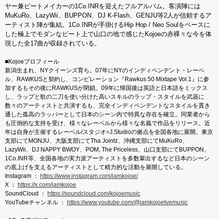
ヤー兼ビートメイカーの1Co.INRを迎えたフルアルバム。客演陣には
MuKuRo、LazyWii、BUPPON、DJ K-Flash、GENJU等2人が信頼するア
ーティスト陣が集結。1Co.INRが手掛けるHip Hop / Neo Soulをベースに
した極上でモダンなビート上で山口の地で感じたKojoeの赤裸々な今を体
現した全17曲が収録されている。
■Kojoeプロフィール
新潟生まれ、NYクイーンズ育ち。07年にNYのインディペンデント・レーベ
ル、RAWKUSと契約し、コンピレーション『Rawkus 50 Mixtape Vol.1』に参
加するもその後にRAWKUSが閉鎖。09年に帰国後は英語と日本語をミックス
し、ラップと歌の二刀を使い分けた高いスキルのラップ・スタイルを武器に
数々のアーティストと共演するも、完全インディペンデントなスタイルを貫き
通した孤高のラッパーとして日本のシーン内で特異な存在を確立。同業者から
も圧倒的な支持を受け、様々なレーベルから様々な名義で作品をリリース。近
年は自身が主催するレーベル/スタジオ=J.Studioの拠点を全国各地に展開。東京
支部にてMONJU、大阪支部にてTha Jointz、沖縄支部にてMuKuRo、
LazyWii、DJ NAPPY BWOY、POM, The Priceless、山口支部にてBUPPON、
1Co.INR等、全国各地の実力派アーティストを多数輩出するなど日本のシーン
の底上げを支えるアーティストとして精力的な活動を展開している。
Instagram ：
https://www.instagram.com/iamkojoe/
X ：
https://x.com/iamkojoe
SoundCloud ：
https://soundcloud.com/kojoemusic
YouTubeチャンネル ：
https://www.youtube.com/@iamkojoetvemusic