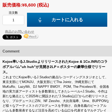
販売価格:
¥6,600
(税込)
注文数
カートに入れる
商品のお問い合わせ
Comment
Kojoe率いるJ.StudioよりリリースされたKojoe & 1Co.INRのコラ
ボアルバム"uh huh"が見開き2LP＋ポスターの豪華仕様でリリー
ス。
これまでにKojoe率いるJ.Studioの拠点/レコーディングスタジオとして、
東京支部にてMONJU、大阪支部にてTha Jointz、沖縄支部にて
MuKuRo、LazyWii、DJ NAPPY BWOY、POM, The Priceless等、全国各
地の実力派アーティストを多数輩出してきたレーベル=J.Studio。今作は
新たな拠点として2025年に開設された“J.Studio山口”からの初リリースと
なり、プロデュースにZIN、NF Zessho、大比良瑞希、Ume、BUPPONな
ど様々なアーティストのプロデュースを手掛け、自身名義のビートアル
バムも多数発表するなど注目を高めている山口を代表するマルチプレイ