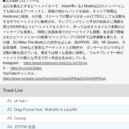
■1Co.INRプロフィール
山口を拠点とするビートメイカーで、Kojoe率いるJ.Studio山口のメンバーとし
ても知られるアーティスト。高校の頃からバンドを始め、キャリア初期は
Hardcoreに傾倒。その後、スケートでの繋がりがきっかけでDJとしても活動を
する中でビートメイクに触発され、サンプリングという手法の自由さに感銘を
受け2016年頃よりビートメイクをスタート。作っては出すスタイルで多数のビ
ートテープを発表し、同時に全国各地でのビートライブも展開。名古屋で開催
されたビートメイカーの祭典"ビートグランプリ2019"では準優勝を果たす。そ
の後、DJ Mitsu The Beatsとの共作をはじめ、BUPPON、ZIN、NF Zessho、大
比良瑞希、Umeなど多彩なアーティストとの制作や、ダンサーとのコラボなど
活動の幅を拡げている。最近では様々な楽器に傾倒し、マルチプレイヤー的ビ
ートメイクの新たな手法で日々作品を生み出している。
Instagram ：
https://www.instagram.com/1co.inr/?hl=ja
X ：
https://x.com/23iwkn
YouTubeチャンネル ：
https://www.youtube.com/channel/UCNqoE8FBakGUQyjXHlFRrgg
Track List
A1. uh huh I
A2. Drag Pocket feat. MuKuRo & LazyWii
A3. Gossip
A4. JSYFM 岩国