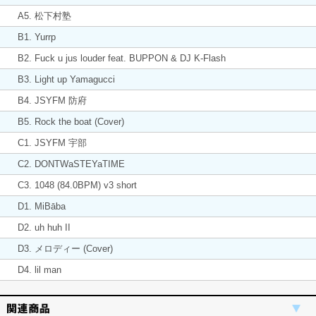
A5. 松下村塾
B1. Yurrp
B2. Fuck u jus louder feat. BUPPON & DJ K-Flash
B3. Light up Yamagucci
B4. JSYFM 防府
B5. Rock the boat (Cover)
C1. JSYFM 宇部
C2. DONTWaSTEYaTIME
C3. 1048 (84.0BPM) v3 short
D1. MiBāba
D2. uh huh II
D3. メロディー (Cover)
D4. lil man