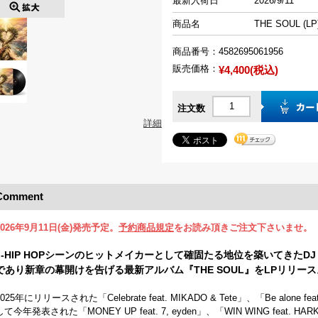
最新入荷日
2026/9/11
商品名
THE SOUL (LP
商品番号：
4582695061956
販売価格：
¥4,400(税込)
注文数
詳細
Comment
2026年9月11日(金)発売予定。
予約商品規定
をお読み頂きご注文下さいませ。
J-HIP HOPシーンのヒットメイカーとして確固たる地位を築いてきたDJ
であり新章の幕開けを告げる最新アルバム『THE SOUL』をLPリリース
2025年にリリースされた「Celebrate feat. MIKADO & Tete」、「Be alone fe
して今年発表された「MONEY UP feat. 7, eyden」、「WIN WING feat. HARKA, 