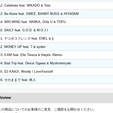
2. Celebrate feat. MIKADO & Tete
A3. Be Alone feat. SWEE, BANNY BUGS & HIYADAM
4. WIN WING feat. HARKA, Only U & TOFU
5. DAILY feat. G.O.D. & M.O.J.I.
B1. デコボコフレンズ feat. ENEL & lj
2. MONEY UP feat. 7 & eyden
3. 6 AM feat. Elle Teresa & thepini -Remix-
4. Bad Trip feat. Dexus Ogawa & Myskinteriyaki
5. DJ KANJI, Woody / LoveYourself
B6. そのままで feat. 柊人
Review
この商品についてのお客様のご意見、ご感想をお聞かせください。