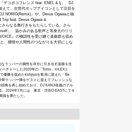
コボコフレンズ feat. ENEL & lj」、DJ
が並ぶ。加えて、次世代ポップアイコンとして注目を
& DJ NORIO(Remix)」や、Dexus Ogawaと独
eat. Dexus Ogawa &
ルバムにさらなる奥行きをもたらしている。さら
ourself」、温かみのある歌声と等身大のリリ
 VOICE』の物語性を受け継ぐ楽曲群も収め
と、感情や人間性のつながりを大切にしな
旬なラッパーの個性を存分に引き出す楽曲を生
フィーチャーした2020年の「Toros」やLEXと
タアで優勝を収めたKohjiyaを客演に迎えた「Be
ーンを代表する豪華ラッパー陣をゲストに迎えてフレッシュな
角を表し始めており、DJ KANJI名義のアル
る。2024年7月には、東京・渋谷O-EASTにてキ
催し、満員を果たした。