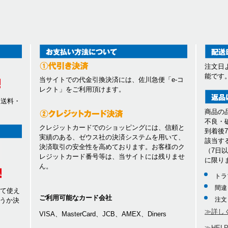
注文日
能です
当サイトでの代金引換決済には、佐川急便「e-コ
レクト」をご利用頂けます。
、送料・
商品の
不良・
クレジットカードでのショッピングには、信頼と
到着後
実績のある、ゼウス社の決済システムを用いて、
該当す
決済取引の安全性を高めております。お客様のク
（7日
レジットカード番号等は、当サイトには残りませ
に限り
ん。
トラ
間違
して使え
ご利用可能なカード会社
注文
うか決
≫詳し
VISA、MasterCard、JCB、AMEX、Diners
≫HEL