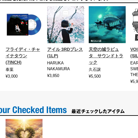
フライディ・チャ
アイル 3RDプレス
天空の城ラピュ
VOI
イナタウン
(1LP)
タ サウンドトラ
(SI
(7INCH)
ック
HARUKA
EA
NAKAMURA
SWE
泰葉
久石譲
THE
¥3,850
¥3,000
¥5,500
¥5,