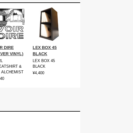
R DIRE
LEX BOX 45
LVER VINYL)
BLACK
RL
LEX BOX 45
ATSHIRT &
BLACK
 ALCHEMIST
¥4,400
940