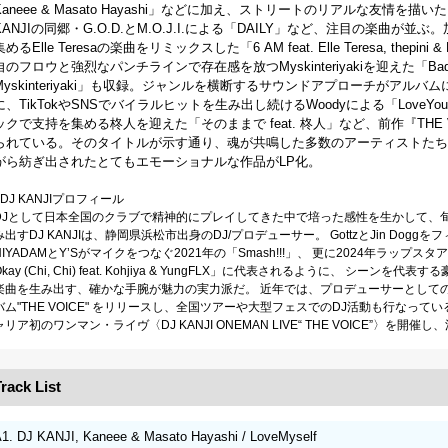
Kaneee & Masato Hayashi」などに加え、ストリートのリアルな友情を描いた「デ
KANJIの同郷・G.O.D.とM.O.J.I.による「DAILY」など、注目の楽曲
集めるElle Teresaの楽曲をリミックスした「6 AM feat. Elle Teresa, thepini 
自のフロウと強烈なパンチラインで存在感を放つMyskinteriyakiを迎えた「Bad Trip f
Myskinteriyaki」も収録。ジャンルを横断するサウンドアプローチがア
に、TikTokやSNSでバイラルヒットを生み出し続けるWoodyによる「LoveY
ックで支持を集める柊人を迎えた「そのままで feat. 柊人」など、前作『THE
られている。そのタイトルが示す通り、魂が共鳴した多数のアーティストたち
がら紡ぎ出されたとてもエモーショナルな作品がLP化。
■DJ KANJIプロフィール
DJとして日本全国のクラブで精神的にプレイしてきた中で培った感性を生かして、
み出すDJ KANJIは、静岡県浜松市出身のDJ/プロデューサー。 GottzとJin Doggを
HIYADAMとY’Sがマイクをつなぐ2021年の「Smash!!!」、 更に2024年ラップス
Okay (Chi, Chi) feat. Kohjiya & YungFLX」に代表されるように、 シ
楽曲を生み出す、確かな手腕が魅力の実力派だ。 近年では、プロデューサーとしての頭
バム"THE VOICE" をリリースし、全国ツアーや大型フェスでのDJ活動も行なってい
ャリア初のワンマン・ライヴ〈DJ KANJI ONEMAN LIVE“ THE VOICE”〉を開
rack List
1. DJ KANJI, Kaneee & Masato Hayashi / LoveMyself