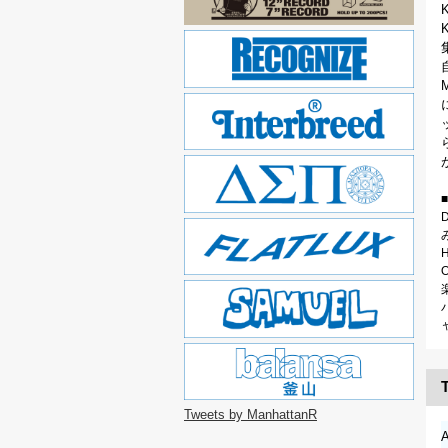
T
Tweets by ManhattanR
A