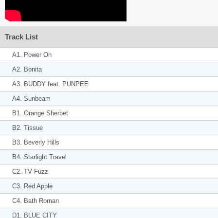
Track List
A1. Power On
A2. Bonita
A3. BUDDY feat. PUNPEE
A4. Sunbeam
B1. Orange Sherbet
B2. Tissue
B3. Beverly Hills
B4. Starlight Travel
C2. TV Fuzz
C3. Red Apple
C4. Bath Roman
D1. BLUE CITY