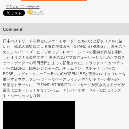
商品のお問い合わせ
Comment
日本のストリートを舞台にスケートボーダーたちの光と影をリアルに描
いた、菊池久志監督による青春群像映画『STAND STRONG』。映画のた
めにジャパニーズ・ヒップホップ～レゲエ・シーンの重鎮が集結し制作
したオリジナル楽曲です！ 映画の原作/プロデューサーをつとめたプロス
ケートボーダーの岡田晋氏によって招集された、トラックメイカー/ラッ
パーのLIBRO、餓鬼レンジャーのポチョムキン、スチャダラパーの
BOSE、レゲエ・クルーFire BallのCHOZEN LEEが圧巻のマイクリレーを
展開する本作。グルーヴィーなベースラインと煙たいギターが揺らめく
硬派なトラックに、"STAND STRONG"のメッセージが突き刺さるサビが
最高にエモーショナルなアンセム・ナンバーです！サイドBにはインス
ト・バージョンを収録。