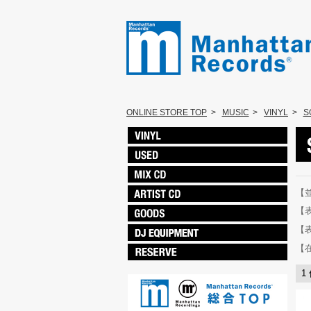
ONLINE STORE TOP
>
MUSIC
>
VINYL
>
S
【
【
【
【
1