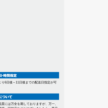
より6日後～11日後までの配送日指定が可
。
品質には万全を期しておりますが、万一、