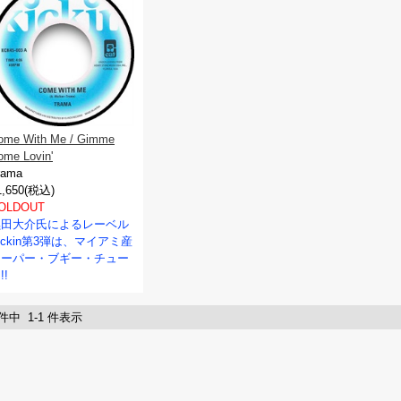
ome With Me / Gimme
ome Lovin'
rama
1,650(税込)
OLDOUT
黒田大介氏によるレーベル
ickin第3弾は、マイアミ産
スーパー・ブギー・チュー
!!
 件中 1-1 件表示