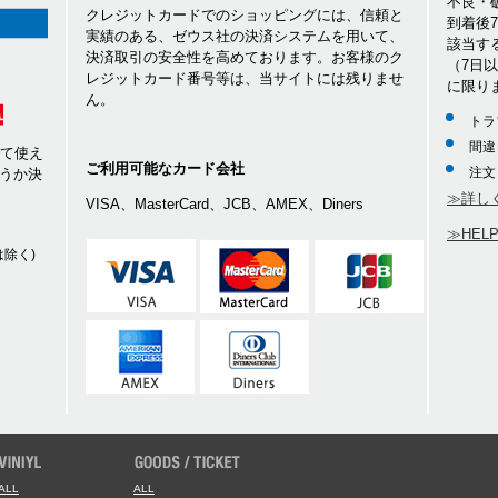
不良・
クレジットカードでのショッピングには、信頼と
到着後
実績のある、ゼウス社の決済システムを用いて、
該当す
決済取引の安全性を高めております。お客様のク
（7日
レジットカード番号等は、当サイトには残りませ
に限り
ん。
トラ
間違
して使え
ご利用可能なカード会社
注文
うか決
≫詳し
VISA、MasterCard、JCB、AMEX、Diners
≫HEL
除く)
ALL
ALL