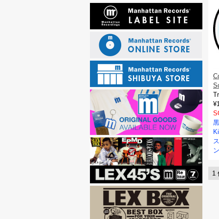
C
S
T
¥
S
K
ン
1