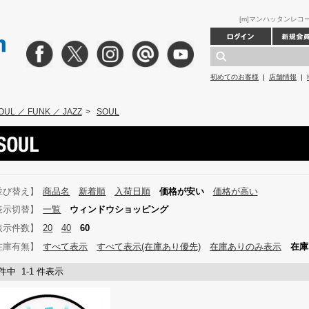
[m]マンハッタンレコード 
初めてのお客様
|
店舗情報
|
OUL ／ FUNK ／ JAZZ
>
SOUL
並び替え】
商品名
新着順
入荷日順
価格が安い
価格が高い
表示切替】
一覧
ウィンドウショッピング
表示件数】
20
40
60
在庫有無】
すべて表示
すべて表示(在庫あり優先)
在庫ありのみ表示
在庫
 件中 1-1 件表示