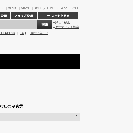
｜MUSIC ｜VINYL ｜SOUL ／ FUNK ／ JAZZ ｜SOUL
詳しく検索
アーティスト検索
HELPDESK
|
FAQ
|
お問い合わせ
なしのみ表示
1