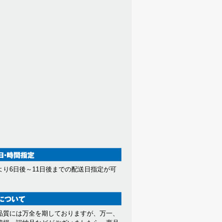
より6日後～11日後までの配送日指定が可
。
品質には万全を期しておりますが、万一、