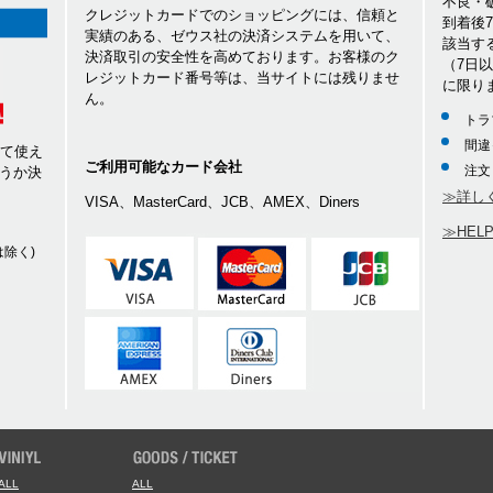
不良・
クレジットカードでのショッピングには、信頼と
到着後
実績のある、ゼウス社の決済システムを用いて、
該当す
決済取引の安全性を高めております。お客様のク
（7日
レジットカード番号等は、当サイトには残りませ
に限り
ん。
トラ
間違
して使え
ご利用可能なカード会社
注文
うか決
≫詳し
VISA、MasterCard、JCB、AMEX、Diners
≫HEL
除く)
ALL
ALL