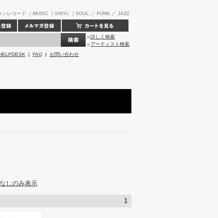
ンレコード ｜MUSIC ｜VINYL ｜SOUL ／ FUNK ／ JAZZ
詳しく検索
アーティスト検索
HELPDESK
|
FAQ
|
お問い合わせ
なしのみ表示
1