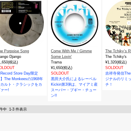
he Porpoise Song
Come With Me / Gimme
The Tchiky’s 
jango Django
Some Lovin'
The Tchiky's
1,650(税込)
Trama
¥1,320(税込)
OLDOUT
¥1,650(税込)
SOLDOUT
Record Store Day限定
SOLDOUT
吉祥寺発信The 
】The Monkeesの1968年
黒田大介氏によるレーベル
ジナルのリミ
のカルト・クラシックをカ
Kickin第3弾は、マイアミ産
チ！
ァー!
スーパー・ブギー・チュー
ン!!
 件中 1-3 件表示