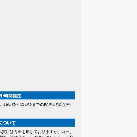
より6日後～11日後までの配送日指定が可
。
品質には万全を期しておりますが、万一、