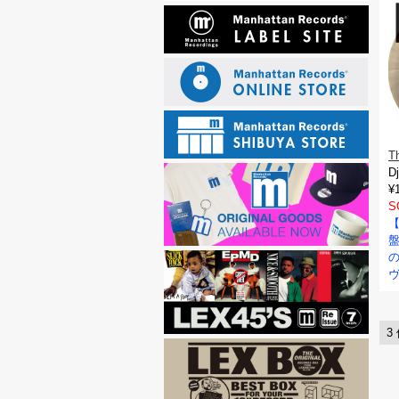
T
D
¥
S
【
盤
ヴ
3