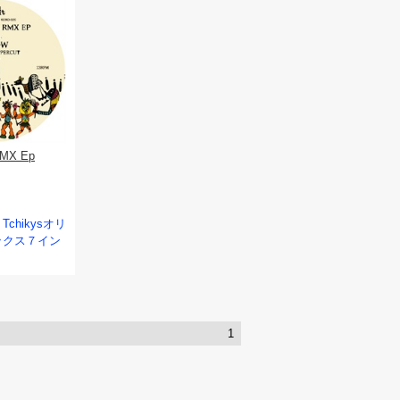
RMX Ep
Tchikysオリ
ックス７イン
1