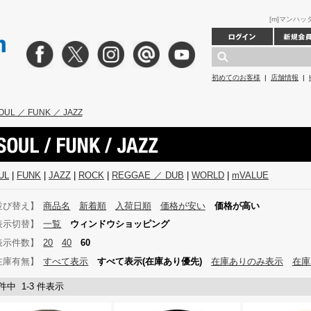
[m]マンハッタ
初めてのお客様
|
店舗情報
|
OUL ／ FUNK ／ JAZZ
UL
|
FUNK
|
JAZZ
|
ROCK
|
REGGAE ／ DUB
|
WORLD
|
mVALUE
並び替え】
商品名
新着順
入荷日順
価格が安い
価格が高い
表示切替】
一覧
ウィンドウショッピング
表示件数】
20
40
60
在庫有無】
すべて表示
すべて表示(在庫あり優先)
在庫ありのみ表示
在庫
 件中 1-3 件表示