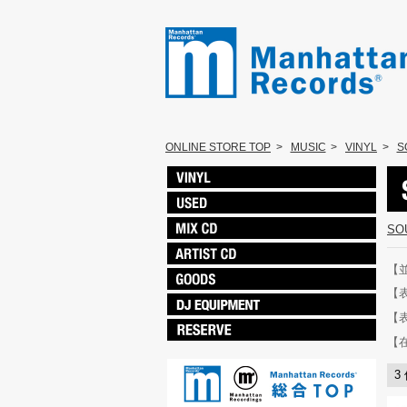
ONLINE STORE TOP
>
MUSIC
>
VINYL
>
S
SO
【
【
【
【
3