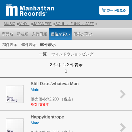
MUSIC
»
VINYL
»
JAPANESE
»
SOUL ／ FUNK ／ JAZZ
»
商品名
新着順
入荷日順
価格が安い
価格が高い
20件表示
40件表示
60件表示
一覧
ウィンドウショッピング
2 件中 1-2 件表示
1
Still D.r.e./whateva Man
Mato
販売価格:
¥2,200
（税込）
SOLDOUT
Happy/tightrope
Mato