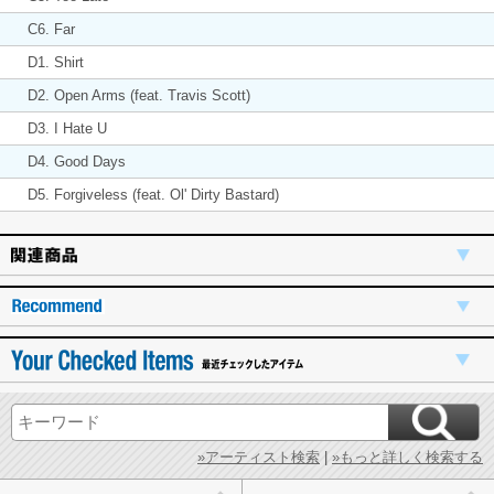
C6. Far
D1. Shirt
D2. Open Arms (feat. Travis Scott)
D3. I Hate U
D4. Good Days
D5. Forgiveless (feat. Ol' Dirty Bastard)
»アーティスト検索
|
»もっと詳しく検索する