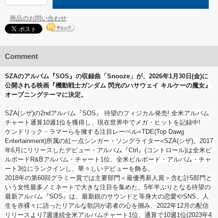
商品のお問い合わせ
Comment
SZAのアルバム『SOS』の収録曲「Snooze」が、2026年1月30日(金)に
公開される映画『機動戦士ガンダム 閃光のハサウェイ キルケーの魔女』
オープニングテーマに決定。
SZA(シザ)の2ndアルバム『SOS』 待望のフィジカル発売! 全米アルバム
チャート通算10週1位を獲得し、現在世界中でメガ・ヒットを記録中!
ケンドリック・ラマーらを擁する注目レーベル=TDE(Top Dawg
Entertainment)所属の紅一点シンガー・ソングライター=SZA(シザ)。2017
年6月にリリースしたデビュー・アルバム『Ctrl』(コントロール)は全米ビ
ルボードR&Bアルバム・チャート1位、全米ビルボード・アルバム・チャ
ート3位にランクインし、華々しいデビューを飾る。
2018年の第60回グラミー賞では主要部門＜最優秀新人賞＞含む計5部門と
いう女性最多ノミネートで大きな注目を集めた。5年半ぶりとなる待望の
最新アルバム『SOS』は、最新鋭のサウンドと等身大の恋愛やSNS、人
生を赤裸々に語ったリアルな歌詞が若者の心を掴み、2022年12月の配信
リリースより7週連続全米アルバムチャート1位、通算で10週1位(2023年4