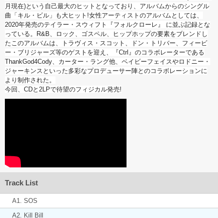
月現在)という自己最大のヒットとなっており、アルバムからのシングル
曲「キル・ビル」も大ヒット!女性アーティストのアルバムとしては、
2020年発売のテイラー・スウィフト『フォルクローレ』 に並ぶ記録とな
っている。R&B、ロック、ゴスペル、ヒップホップの要素をブレンドし
たこのアルバムは、トラヴィス・スコット、ドン・トリバー、フィービ
ー・ブリジャーズ等のゲストを迎え、『Ctrl』のコラボレーターである
ThankGod4Cody、カーター・ラング他、ベイビーフェイスやロドニー・
ジャーキンスといった多彩なプロデューサー陣とのコラボレーションに
より制作された。
今回、CDと2LPで待望のフィジカル発売!
Track List
A1. SOS
A2. Kill Bill