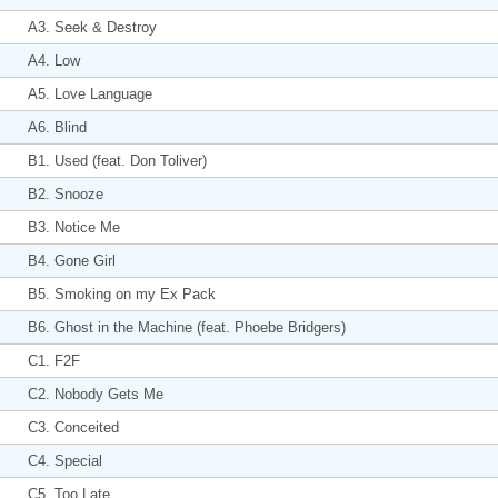
A3. Seek & Destroy
A4. Low
A5. Love Language
A6. Blind
B1. Used (feat. Don Toliver)
B2. Snooze
B3. Notice Me
B4. Gone Girl
B5. Smoking on my Ex Pack
B6. Ghost in the Machine (feat. Phoebe Bridgers)
C1. F2F
C2. Nobody Gets Me
C3. Conceited
C4. Special
C5. Too Late