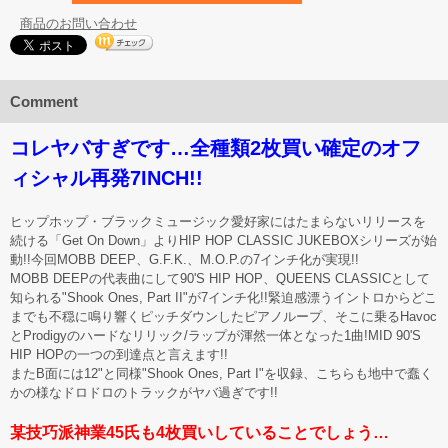
商品のお問い合わせ
Comment
コレヤバすぎです…全種類2枚買い確定のオフ
ィシャル再発7INCH!!
ヒップホップ・ブラックミュージック愛好家にはたまらないリリースを
続ける「Get On Down」よりHIP HOP CLASSIC JUKEBOXシリーズが始
動!!今回MOBB DEEP、G.F.K.、M.O.P.の7インチ化が実現!!
MOBB DEEPの代表曲にして90'S HIP HOP、QUEENS CLASSICとして
知られる"Shook Ones, Part II"が7インチ化!!緊迫感漂うイントロからどこ
までも不穏に鳴り響くピッチダウンしたピアノループ、そこに乗るHavoc
とProdigyのハードなリリック/ラップが渾然一体となった1曲!MID 90'S
HIP HOPの一つの到達点と言えます!!
またB面には12"と同様"Shook Ones, Part I"を収録、こちらも地中で蠢く
かの様なドロドロのトラックがヤバ過ぎです!!
某技巧派神業45氏も4枚買いしていることでしょう…