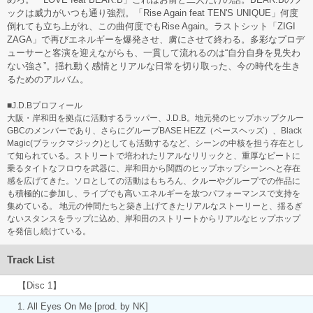
ックは威力がいつも通り強烈。「Rise Again feat TEN'S UNIQUE」何度
倒れても立ち上がれ、この曲何度でもRise Again。ラストシット「ZIGI
ZAGA」で再びエネルギーを爆発させ、虜にさせて終わる。多彩なプロデ
ューサーと客演を迎えながらも、一貫して流れるのは“自分自身を見失わ
ない強さ”。揺れ動く感情とリアルな日常を切り取った、今の時代を生き
るためのアルバム。
■J.D.Bプロフィール
大阪・岸和田を拠点に活動するラッパー、J.D.B。地元発のヒップホップクルー
GBCのメンバーであり、さらにグループBASE HEZZ（ベースヘッズ）、Black
Magic(ブラックマジック)としても活動するなど、シーンの中核を担う存在とし
て知られている。ストリートで培われたリアルなリリックと、重厚なビートに
乗るタイトなフロウを武器に、岸和田から関西のヒップホップシーンへと存在
感を広げてきた。ソロとしての活動はもちろん、クルーやグループでの作品に
も積極的に参加し、ライブでも高いエネルギーを放つパフォーマンスで支持を
集めている。 地元の仲間たちと築き上げてきたリアルなストーリーと、揺るぎ
ないスタンスをラップに込め、岸和田のストリートからリアルなヒップホップ
を発信し続けている。
Track List
【Disc 1】
1. All Eyes On Me [prod. by NK]