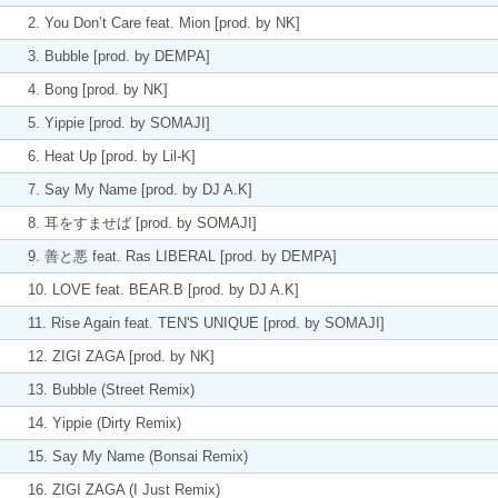
2. You Don’t Care feat. Mion [prod. by NK]
3. Bubble [prod. by DEMPA]
4. Bong [prod. by NK]
5. Yippie [prod. by SOMAJI]
6. Heat Up [prod. by Lil-K]
7. Say My Name [prod. by DJ A.K]
8. 耳をすませば [prod. by SOMAJI]
9. 善と悪 feat. Ras LIBERAL [prod. by DEMPA]
10. LOVE feat. BEAR.B [prod. by DJ A.K]
11. Rise Again feat. TEN'S UNIQUE [prod. by SOMAJI]
12. ZIGI ZAGA [prod. by NK]
13. Bubble (Street Remix)
14. Yippie (Dirty Remix)
15. Say My Name (Bonsai Remix)
16. ZIGI ZAGA (I Just Remix)