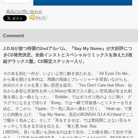
商品のお問い合わせ
Comment
J.D.Bが放つ待望の2ndアルバム、『Say My Name』が大好評につ
きCD発売決定。全曲インストとスペシャルリミックスを加えた2枚
組デラックス盤。CD限定ステッカー入り。
その名を刻む一作が、いよいよ世に解き放たれる。「All Eyes On Me」
から幕を開ける本作は、周囲の視線とプレッシャーを背負いながらも、
自分のスタイルを貫く強い意思を提示。「You Don’t Care feat Mion」仙
台から多彩な音楽性を持ったMionが客演で入り新しい空気感が生まれ刺
激を感じる一曲となった。「Bubble」ではポコポコ泡のように弾け、グ
ラグラになるまで揺らす「Bong」では一瞬で浮遊感へとリスナーを引き
込む。そこから「Yippie」で一気に高みへ連れて行く。「Heat up」で更
に心拍数を上げ、「Say My Name」流石のBONSAI DJ A.Kのbeatでここ
で暖かく包みこむ。そして「耳をすませば」では普段聞こえない音をキ
ャッチして生きる方法を伝える。「善と悪 feat. Ras
LIBERAL」良いも悪いも決めるのは全て自分。この曲を聴いて自分で決
めろ。「LOVE feat BEAR.B」これはお前と二人だけの話。BEAR.Bのフ