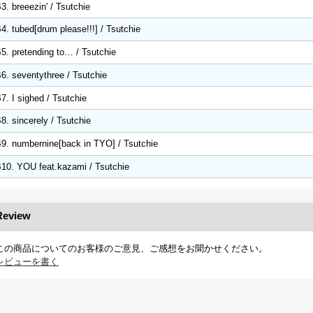
3. breeezin' / Tsutchie
4. tubed[drum please!!!] / Tsutchie
5. pretending to… / Tsutchie
6. seventythree / Tsutchie
7. I sighed / Tsutchie
8. sincerely / Tsutchie
9. numbernine[back in TYO] / Tsutchie
10. YOU feat.kazami / Tsutchie
Review
この商品についてのお客様のご意見、ご感想をお聞かせください。
レビューを書く