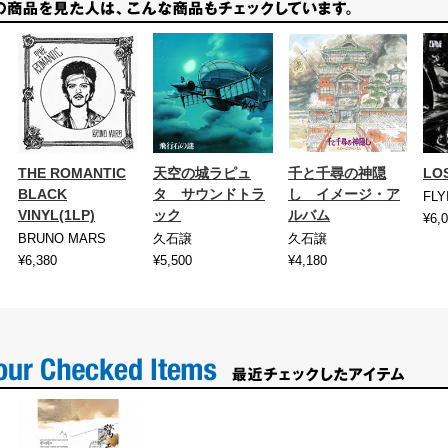
THE ROMANTIC
天空の城ラピュ
千と千尋の神隠
LO
BLACK
タ サウンドトラ
し イメージ・ア
FLY
VINYL(1LP)
ック
ルバム
¥6,
BRUNO MARS
久石譲
久石譲
¥6,380
¥5,500
¥4,180