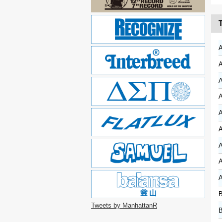
T
A
A
A
A
A
A
B
Tweets by ManhattanR
B