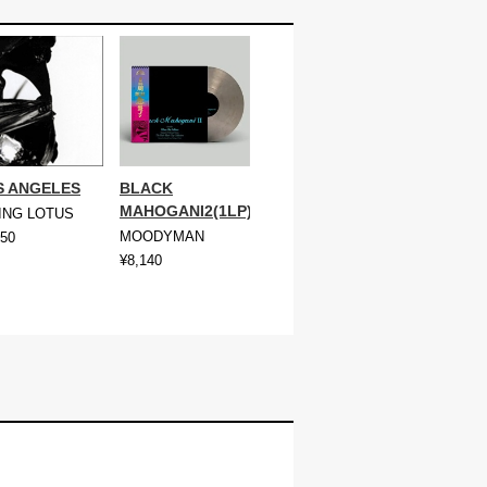
S ANGELES
BLACK
MAHOGANI2(1LP)
ING LOTUS
MOODYMAN
050
¥8,140