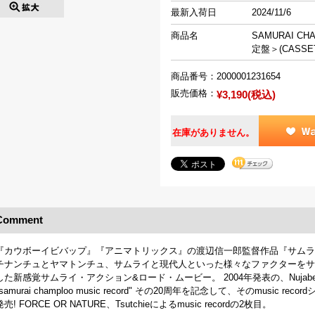
最新入荷日
2024/11/6
商品名
SAMURAI CH
定盤＞(CASSET
商品番号：
2000001231654
販売価格：
¥3,190(税込)
在庫がありません。
Comment
『カウボーイビバップ』『アニマトリックス』の渡辺信一郎監督作品『サムライチ
チナンチュとヤマトンチュ、サムライと現代人といった様々なファクターをサ
した新感覚サムライ・アクション&ロード・ムービー。 2004年発表の、Nujabe
"samurai champloo music record" その20周年を記念して、そのmusi
発売! FORCE OR NATURE、Tsutchieによるmusic recordの2枚目。