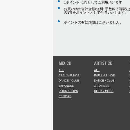
1ポイント=1円としてご利用頂けます
お買い物の合計金額(送料･手数料･消費税は
の3%をポイントとして付与いたします。
ポイントの有効期限はございません。
ALL
ALL
R&B / HIP HOP
R&B / HIP HOP
DANCE / CLUB
DANCE / CLUB
JAPANESE
JAPANESE
ROCK / POPS
ROCK / POPS
REGGAE