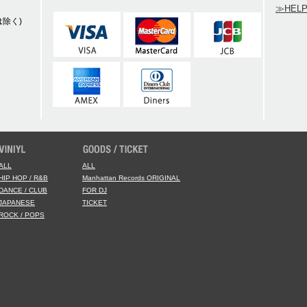
≫HEL
除く)
ALL
ALL
HIP HOP / R&B
Manhattan Records ORIGINAL
DANCE / CLUB
FOR DJ
JAPANESE
TICKET
ROCK / POPS