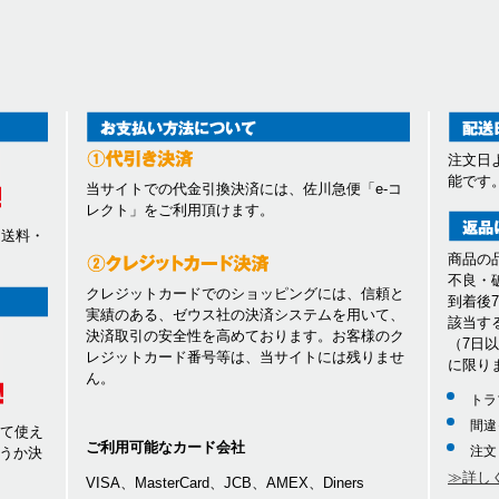
注文日
能です
当サイトでの代金引換決済には、佐川急便「e-コ
レクト」をご利用頂けます。
、送料・
商品の
不良・
クレジットカードでのショッピングには、信頼と
到着後
実績のある、ゼウス社の決済システムを用いて、
該当す
決済取引の安全性を高めております。お客様のク
（7日
レジットカード番号等は、当サイトには残りませ
に限り
ん。
トラ
間違
して使え
ご利用可能なカード会社
注文
うか決
≫詳し
VISA、MasterCard、JCB、AMEX、Diners