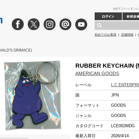
[m]マンハッタンレコー
初めてのお客様
|
店舗情報
|
ALD'S GRIMACE)
RUBBER KEYCHAIN (
AMERICAN GOODS
レーベル
L.C ENTERPR
国
JPN
フォーマット
GOODS
ジャンル
GOODS
カタログコード
LCE002MDG
最新入荷日
2026/4/14