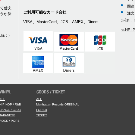
間違
して使え
ご利用可能なカード会社
注文
うか決
≫詳し
VISA、MasterCard、JCB、AMEX、Diners
≫HEL
除く)
ALL
ALL
HIP HOP / R&B
Manhattan Records ORIGINAL
DANCE / CLUB
FOR DJ
JAPANESE
TICKET
ROCK / POPS