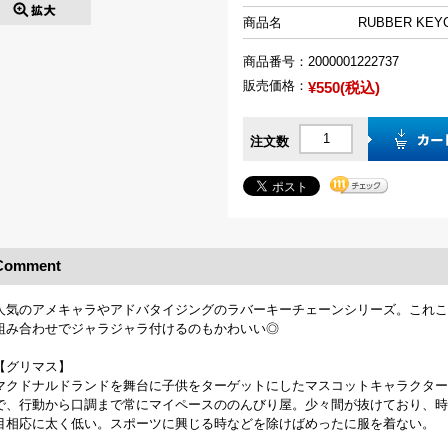
商品名
RUBBER KEYC
商品番号：
2000001222737
販売価格：
¥550(税込)
注文数
Comment
人気のアメキャラやアドバタイジングのラバーキーチェーンシリーズ。これこ
組み合わせでジャラジャラ付けるのもかわいい◎
【グリマス】
マクドナルドランドを舞台に子供をターゲットにしたマスコットキャラクター
で、行動から口調まで常にマイペースののんびり屋。少々間が抜けており、時
目相応に太く低い。スポーツに興じる時などを除けばめったに服を着ない。