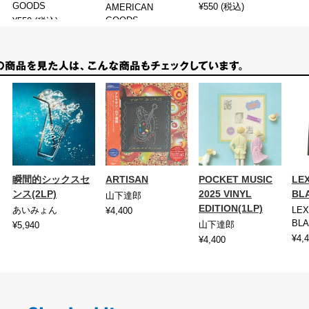
GOODS
¥550
(税込)
AMERICAN
GOODS
¥550
(税込)
¥550
(税込)
瞬間的シックスセ
ARTISAN
POCKET MUSIC
LEX
ンス(2LP)
2025 VINYL
BL
山下達郎
EDITION(1LP)
あいみょん
LEX
¥4,400
BL
山下達郎
¥5,940
¥4,
¥4,400