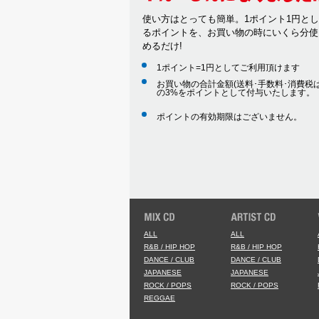
使い方はとっても簡単。1ポイント1円と
るポイントを、お買い物の時にいくら分使
めるだけ!
1ポイント=1円としてご利用頂けます
お買い物の合計金額(送料･手数料･消費税は
の3%をポイントとして付与いたします。
ポイントの有効期限はございません。
ALL
ALL
R&B / HIP HOP
R&B / HIP HOP
DANCE / CLUB
DANCE / CLUB
JAPANESE
JAPANESE
ROCK / POPS
ROCK / POPS
REGGAE