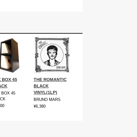
 BOX 45
THE ROMANTIC
ACK
BLACK
VINYL(1LP)
 BOX 45
ACK
BRUNO MARS
400
¥6,380