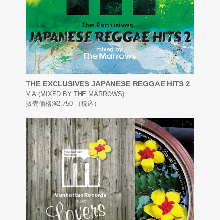
THE EXCLUSIVES JAPANESE REGGAE HITS 2
V.A.(MIXED BY THE MARROWS)
販売価格:
¥2,750
（税込）