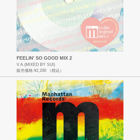
FEELIN' SO GOOD MIX 2
V.A.(MIXED BY SUI)
販売価格:
¥2,200
（税込）