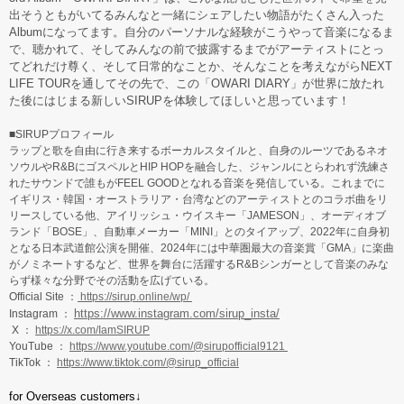
出そうともがいてるみんなと一緒にシェアしたい物語がたくさん入った
Albumになってます。自分のパーソナルな経験がこうやって音楽になるま
で、聴かれて、そしてみんなの前で披露するまでがアーティストにとっ
てどれだけ尊く、そして日常的なことか、そんなことを考えながらNEXT
LIFE TOURを通してその先で、この「OWARI DIARY」が世界に放たれ
た後にはじまる新しいSIRUPを体験してほしいと思っています！
■SIRUPプロフィール
ラップと歌を自由に行き来するボーカルスタイルと、自身のルーツであるネオ
ソウルやR&BにゴスペルとHIP HOPを融合した、ジャンルにとらわれず洗練さ
れたサウンドで誰もがFEEL GOODとなれる音楽を発信している。これまでに
イギリス・韓国・オーストラリア・台湾などのアーティストとのコラボ曲をリ
リースしている他、アイリッシュ・ウイスキー「JAMESON」、オーディオブ
ランド「BOSE」、自動車メーカー「MINI」とのタイアップ、2022年に自身初
となる日本武道館公演を開催、2024年には中華圏最大の音楽賞「GMA」に楽曲
がノミネートするなど、世界を舞台に活躍するR&Bシンガーとして音楽のみな
らず様々な分野でその活動を広げている。
Official Site ：
https://sirup.online/wp/
https://www.instagram.com/sirup_insta/
Instagram ：
X ：
https://x.com/IamSIRUP
YouTube ：
https://www.youtube.com/@sirupofficial9121
TikTok ：
https://www.tiktok.com/@sirup_official
for Overseas customers↓