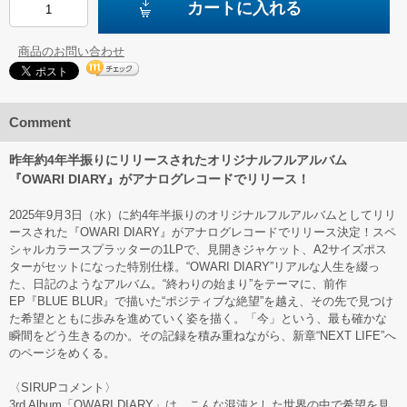
カートに入れる
商品のお問い合わせ
Comment
昨年約4年半振りにリリースされたオリジナルフルアルバム
『OWARI DIARY』がアナログレコードでリリース！
2025年9月3日（水）に約4年半振りのオリジナルフルアルバムとしてリリ
ースされた『OWARI DIARY』がアナログレコードでリリース決定！スペ
シャルカラースプラッターの1LPで、見開きジャケット、A2サイズポス
ターがセットになった特別仕様。“OWARI DIARY”リアルな人生を綴っ
た、日記のようなアルバム。“終わりの始まり”をテーマに、前作
EP『BLUE BLUR』で描いた“ポジティブな絶望”を越え、その先で見つけ
た希望とともに歩みを進めていく姿を描く。「今」という、最も確かな
瞬間をどう生きるのか。その記録を積み重ねながら、新章“NEXT LIFE”へ
のページをめくる。
〈SIRUPコメント〉
3rd Album「OWARI DIARY」は、こんな混沌とした世界の中で希望を見