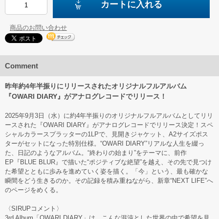
カートに入れる
商品のお問い合わせ
Comment
昨年約4年半振りにリリースされたオリジナルフルアルバム
『OWARI DIARY』がアナログレコードでリリース！
2025年9月3日（水）に約4年半振りのオリジナルフルアルバムとしてリリ
ースされた『OWARI DIARY』がアナログレコードでリリース決定！スペ
シャルカラースプラッターの1LPで、見開きジャケット、A2サイズポス
ターがセットになった特別仕様。“OWARI DIARY”リアルな人生を綴っ
た、日記のようなアルバム。“終わりの始まり”をテーマに、前作
EP『BLUE BLUR』で描いた“ポジティブな絶望”を越え、その先で見つけ
た希望とともに歩みを進めていく姿を描く。「今」という、最も確かな
瞬間をどう生きるのか。その記録を積み重ねながら、新章“NEXT LIFE”へ
のページをめくる。
〈SIRUPコメント〉
3rd Album「OWARI DIARY」は、こんな混沌とした世界の中で希望を見