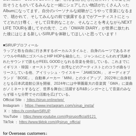
出そうともがいてるみんなと一緒にシェアしたい物語がたくさん入った
Albumになってます。自分のパーソナルな経験がこうやって音楽になるま
で、聴かれて、そしてみんなの前で披露するまでがアーティストにとっ
てどれだけ尊く、そして日常的なことか、そんなことを考えながらNEXT
LIFE TOURを通してその先で、この「OWARI DIARY」が世界に放たれ
た後にはじまる新しいSIRUPを体験してほしいと思っています！
■SIRUPプロフィール
ラップと歌を自由に行き来するボーカルスタイルと、自身のルーツであるネオ
ソウルやR&BにゴスペルとHIP HOPを融合した、ジャンルにとらわれず洗練さ
れたサウンドで誰もがFEEL GOODとなれる音楽を発信している。これまでに
イギリス・韓国・オーストラリア・台湾などのアーティストとのコラボ曲をリ
リースしている他、アイリッシュ・ウイスキー「JAMESON」、オーディオブ
ランド「BOSE」、自動車メーカー「MINI」とのタイアップ、2022年に自身初
となる日本武道館公演を開催、2024年には中華圏最大の音楽賞「GMA」に楽曲
がノミネートするなど、世界を舞台に活躍するR&Bシンガーとして音楽のみな
らず様々な分野でその活動を広げている。
Official Site ：
https://sirup.online/wp/
https://www.instagram.com/sirup_insta/
Instagram ：
X ：
https://x.com/IamSIRUP
YouTube ：
https://www.youtube.com/@sirupofficial9121
TikTok ：
https://www.tiktok.com/@sirup_official
for Overseas customers↓