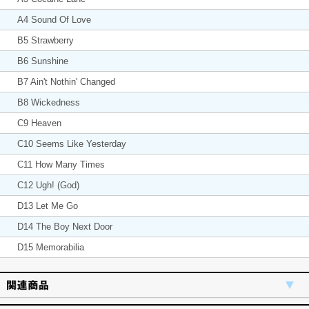
A4 Sound Of Love
B5 Strawberry
B6 Sunshine
B7 Ain't Nothin' Changed
B8 Wickedness
C9 Heaven
C10 Seems Like Yesterday
C11 How Many Times
C12 Ugh! (God)
D13 Let Me Go
D14 The Boy Next Door
D15 Memorabilia