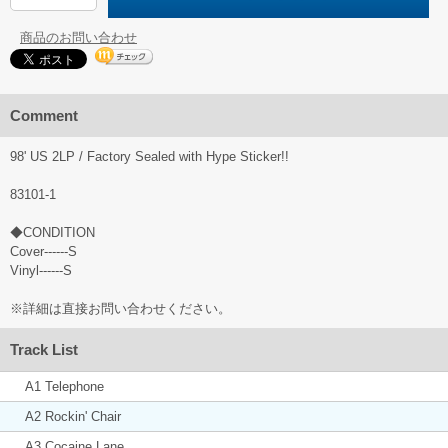
商品のお問い合わせ
Comment
98' US 2LP / Factory Sealed with Hype Sticker!!
83101-1
◆CONDITION
Cover------S
Vinyl------S
※詳細は直接お問い合わせください。
Track List
A1 Telephone
A2 Rockin' Chair
A3 Cocaine Lane