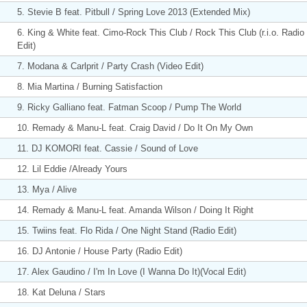
5. Stevie B feat. Pitbull / Spring Love 2013 (Extended Mix)
6. King & White feat. Cimo-Rock This Club / Rock This Club (r.i.o. Radio
Edit)
7. Modana & Carlprit / Party Crash (Video Edit)
8. Mia Martina / Burning Satisfaction
9. Ricky Galliano feat. Fatman Scoop / Pump The World
10. Remady & Manu-L feat. Craig David / Do It On My Own
11. DJ KOMORI feat. Cassie / Sound of Love
12. Lil Eddie /Already Yours
13. Mya / Alive
14. Remady & Manu-L feat. Amanda Wilson / Doing It Right
15. Twiins feat. Flo Rida / One Night Stand (Radio Edit)
16. DJ Antonie / House Party (Radio Edit)
17. Alex Gaudino / I'm In Love (I Wanna Do It)(Vocal Edit)
18. Kat Deluna / Stars