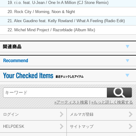
19. r.i.o. feat. U-Jean / One In A Million (CJ Stone Remix)
20. Rock City / Morning, Noon & Night
21. Alex Gaudino feat. Kelly Rowland / What A Feeling (Radio Edit)
22. Michel Mind Project / Razorblade (Album Mix)
»アーティスト検索
|
»もっと詳しく検索する
ログイン
メルマガ登録
HELPDESK
サイトマップ