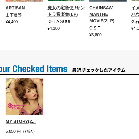
ARTISAN
魔女の宅急便 /サン
CHAINSAW
イ
トラ音楽集(LP)
MANTHE
ハ
山下達郎
MOVIE(2LP)
DE LA SOUL
久
¥4,400
O.S.T
¥4,180
¥4,
¥6,800
MY STORY(2...
6,050
円（税込）