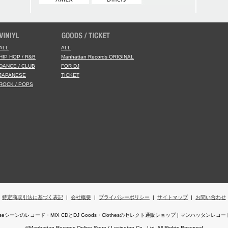
ALL
ALL
HIP HOP / R&B
Manhattan Records ORIGINAL
DANCE / CLUB
FOR DJ
JAPANESE
TICKET
ROCK / POPS
特定商取引法に基づく表記
|
会社概要
|
プライバシーポリシー
|
サイトマップ
|
お問い合わせ
,Houseシーンのレコード・MIX CDとDJ Goods・Clothesのセレクト通販ショップ | マンハッタン
©Manhattan Records Online Store / Lexington Co., Ltd. All Rights Reserved