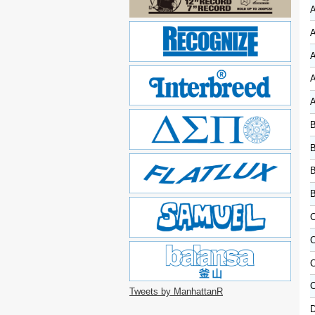
A
A
B
B
C
C
C
Tweets by ManhattanR