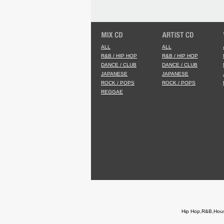
ALL
ALL
R&B / HIP HOP
R&B / HIP HOP
DANCE / CLUB
DANCE / CLUB
JAPANESE
JAPANESE
ROCK / POPS
ROCK / POPS
REGGAE
Hip Hop,R&B