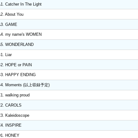
1. Catcher In The Light
2. About You
A3. GAME
A4. my name's WOMEN
A5. WONDERLAND
1. Liar
2. HOPE or PAIN
B3. HAPPY ENDING
B4. Moments (以上収録予定)
1. walking proud
C2. CAROLS
3. Kaleidoscope
4. INSPIRE
D1. HONEY