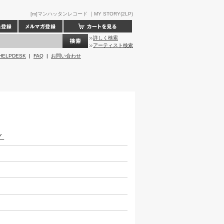
[m]マンハッタンレコード ｜MY STORY(2LP)
詳しく検索
アーティスト検索
HELPDESK
|
FAQ
|
お問い合わせ
TY