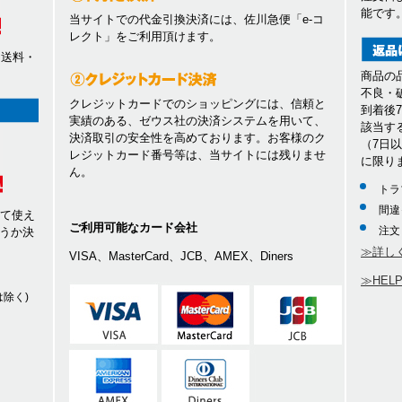
能です
当サイトでの代金引換決済には、佐川急便「e-コ
レクト」をご利用頂けます。
、送料・
商品の
不良・
クレジットカードでのショッピングには、信頼と
到着後
実績のある、ゼウス社の決済システムを用いて、
該当す
決済取引の安全性を高めております。お客様のク
（7日
レジットカード番号等は、当サイトには残りませ
に限り
ん。
トラ
間違
して使え
ご利用可能なカード会社
注文
うか決
≫詳し
VISA、MasterCard、JCB、AMEX、Diners
≫HEL
除く)