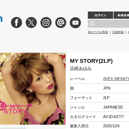
初めてのお客様
|
店舗情報
|
MY STORY(2LP)
浜崎あゆみ
レーベル
AVEX INFINI
国
JPN
フォーマット
2LP
ジャンル
JAPANESE
カタログコード
AVJD-63777
最新入荷日
2025/12/6