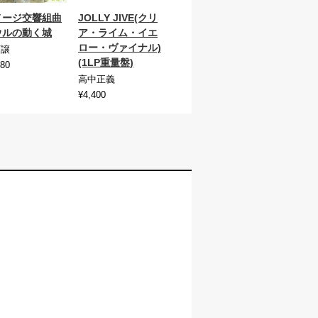
メージ交響組曲
JOLLY JIVE(クリ
ウルの動く城
ア・ライム・イエ
ロー・ヴァイナル)
石譲
(1LP重量盤)
180
高中正義
¥4,400