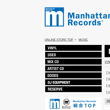
ONLINE STORE TOP
>
MUSIC
VI
【
【
【
【
2