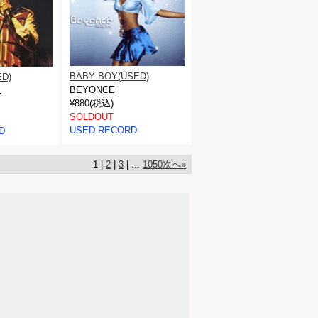
BABY BOY(USED)
D)
BEYONCE
L
¥880(税込)
SOLDOUT
USED RECORD
D
1 |
2
|
3
| ...
1050
次へ»