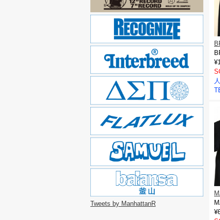
B
B
¥
S
人
T
M
M
Tweets by ManhattanR
¥