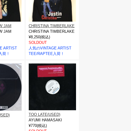
W JAM
CHRISTINA TIMBERLAKE
W JAM
CHRISTINA TIMBERLAKE
¥8,250(税込)
SOLDOUT
 ARTIST
人気のVINTAGE ARTIST
E入荷！
TEE/RAPTEE入荷！
TOO LATE(USED)
USED)
AYUMI HAMASAKI
¥770(税込)