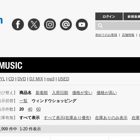
初めてのお客様
|
店舗情報
|
NYL
|
CD
|
DVD
|
DJ MIX
|
mp3
|
USED
並び替え】
商品名
新着順
入荷日順
価格が安い
価格が高い
表示切替】
一覧
ウィンドウショッピング
表示件数】
20
40
60
在庫有無】
すべて表示
すべて表示(在庫あり優先)
在庫ありのみ表示
在庫
0,999 件中 1-20 件表示