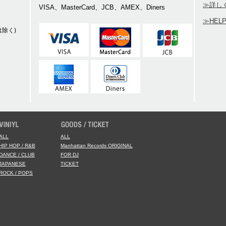
≫詳し
VISA、MasterCard、JCB、AMEX、Diners
≫HEL
除く)
ALL
ALL
HIP HOP / R&B
Manhattan Records ORIGINAL
DANCE / CLUB
FOR DJ
JAPANESE
TICKET
ROCK / POPS