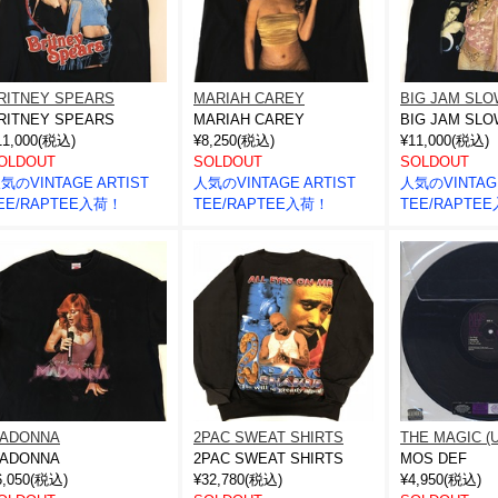
RITNEY SPEARS
MARIAH CAREY
BIG JAM SLO
RITNEY SPEARS
MARIAH CAREY
BIG JAM SLO
11,000(税込)
¥8,250(税込)
¥11,000(税込)
OLDOUT
SOLDOUT
SOLDOUT
気のVINTAGE ARTIST
人気のVINTAGE ARTIST
人気のVINTAGE
EE/RAPTEE入荷！
TEE/RAPTEE入荷！
TEE/RAPTE
ADONNA
2PAC SWEAT SHIRTS
THE MAGIC (
ADONNA
2PAC SWEAT SHIRTS
MOS DEF
6,050(税込)
¥32,780(税込)
¥4,950(税込)