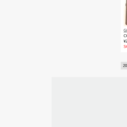
G
C
¥
S
2