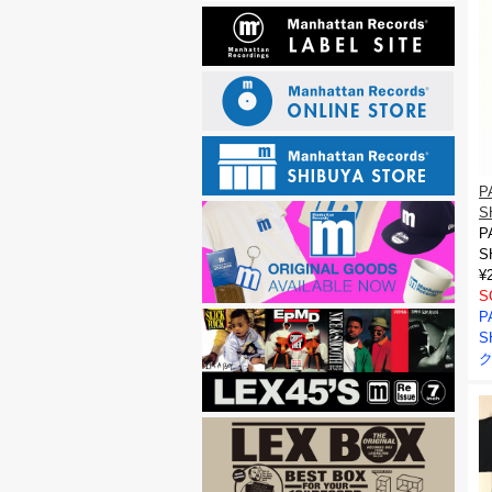
P
S
P
S
¥
S
P
S