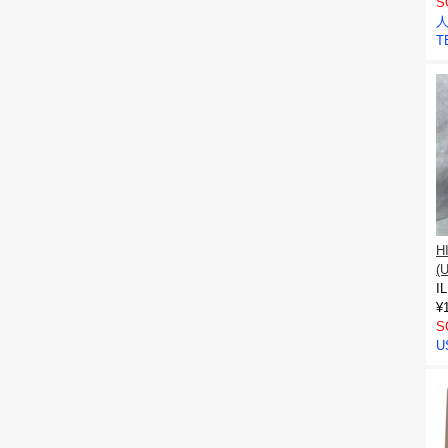
S
人
T
H
(
I
¥
S
U