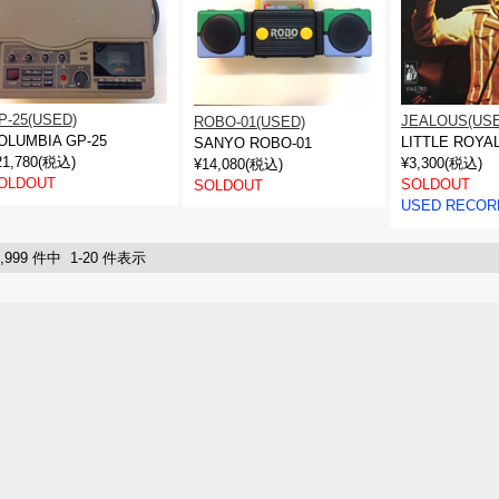
P-25(USED)
JEALOUS(USE
ROBO-01(USED)
OLUMBIA GP-25
LITTLE ROYA
SANYO ROBO-01
21,780(税込)
¥3,300(税込)
¥14,080(税込)
OLDOUT
SOLDOUT
SOLDOUT
USED RECOR
0,999 件中 1-20 件表示