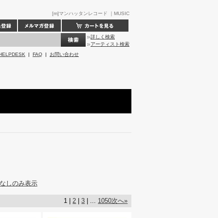
[m]マンハッタンレコード ｜MUSIC
詳しく検索
アーティスト検索
HELPDESK
|
FAQ
|
お問い合わせ
なしのみ表示
1 |
2
|
3
| ...
1050
次へ»