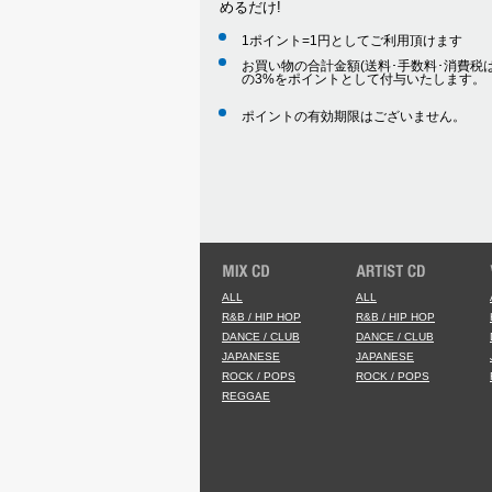
めるだけ!
1ポイント=1円としてご利用頂けます
お買い物の合計金額(送料･手数料･消費税は
の3%をポイントとして付与いたします。
ポイントの有効期限はございません。
ALL
ALL
R&B / HIP HOP
R&B / HIP HOP
DANCE / CLUB
DANCE / CLUB
JAPANESE
JAPANESE
ROCK / POPS
ROCK / POPS
REGGAE