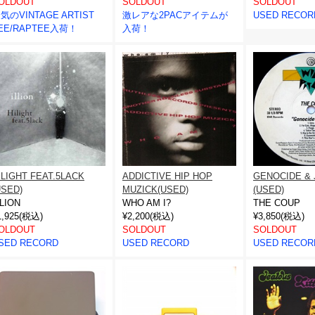
OLDOUT
SOLDOUT
SOLDOUT
気のVINTAGE ARTIST
激レアな2PACアイテムが
USED RECOR
EE/RAPTEE入荷！
入荷！
ADDICTIVE HIP HOP
ILIGHT FEAT.5LACK
GENOCIDE & 
MUZICK(USED)
USED)
(USED)
WHO AM I?
LLION
THE COUP
¥2,200(税込)
1,925(税込)
¥3,850(税込)
SOLDOUT
OLDOUT
SOLDOUT
USED RECORD
SED RECORD
USED RECOR