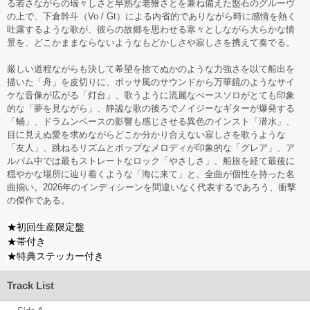
る若さながらの瑞々しさと早熟な老獪さとを兼ね備えた盤石のグルーヴ
の上で、下倉幹斗（Vo / Gt）による内省的でありながら時に感情を熱く
吐露するような歌が、彼らの故郷を思わせる寒々としながら大らかな情
景を、どこかままならないようなもどかしさや寂しさを携えて奏でる。
厳しい道程ながらも決して希望を捨てぬかのような力強さを以て船出を
描いた「舟」を皮切りに、ボッサ風のサウンドから万華鏡のようなサイ
ケな音像が広がる「灯台」、歌うように流麗なべースソロがとても印象
的な「夢を見ながら」、静謐な歌の後ろでノイジーなギターが爆発する
「蛹」、ドラムンベースの影響も感じさせる異色のインスト「潜水」、
目に見えぬ愛を求めながらどこか分かり合えない寂しさを歌うような
「友人」、跳ねるリズムとポップなメロディが印象的な「グレア」、ア
ルバム中では最もストレートなロック「やさしさ」、船旅を経て最後に
穏やかな場所に辿り着くような「海に来て」と、全曲が個性を持った名
曲揃い。2026年のインディシーンを間違いなく代表するであろう、衝撃
の傑作である。
★初回生産限定盤
★帯付き
★特典ステッカー付き
Track List