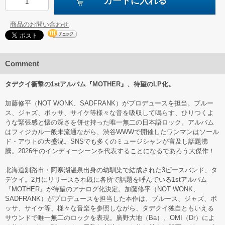
カートに入れる
商品のお問い合わせ
Comment
タデクイ衝撃の1stアルバム『MOTHER』、待望のLP化。
加藤修平（NOT WONK、SADFRANK）がプロデュースを担当。ブルー
ス、ジャズ、ボッサ、サイケ等様々な音を吸収して鳴らす、ひりつくよ
うな緊張感と懐の深さを併せ持った唯一無二の日本語ロック。アルバム
はフィジカル一般未流通ながら、渋谷WWWで開催したワンマンはソール
ド・アウトの大盛況。SNSでも多くのミュージシャンが言及し話題沸
騰。2026年のインディーシーンを代表することになるであろう大傑作！
北海道釧路市・阿寒湖温泉出身の幼馴染で結成された3ピースバンド、タ
デクイ。2月にリリースされ既に各所で話題を呼んでいる1stアルバム
『MOTHER』が待望のアナログ化決定。加藤修平（NOT WONK、
SADFRANK）がプロデュースを担当した本作は、ブルース、ジャズ、ボ
ッサ、サイケ等、様々な音楽を参照しながら、タデクイ独自ともいえる
サウンドで唯一無二のロックを表現。廣野大地（Ba）、OMI（Dr）によ