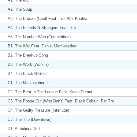
A1. The MC
A2. The Soup
A3. The Breeze (Cool) Feat. Tré, Wiz Khalifa
A4. The Friends N Strangers Feat. Tré
A5. The Number Won (Competition)
B1. The War Feat. Daniel Merriweather
B2. The Breakup Song
B3. The Work (Workin')
B4. The Black N Gold
C1. The Manipulation 2
C2. The Best In The League Feat. Kevin Durant
C3. The Posse Cut (Who Don't) Feat. Black Cobain, Fat Trel
C4. The Guilty Pleasure (Interlude)
C5. The Trip (Downtown)
D1. Ambitious Girl