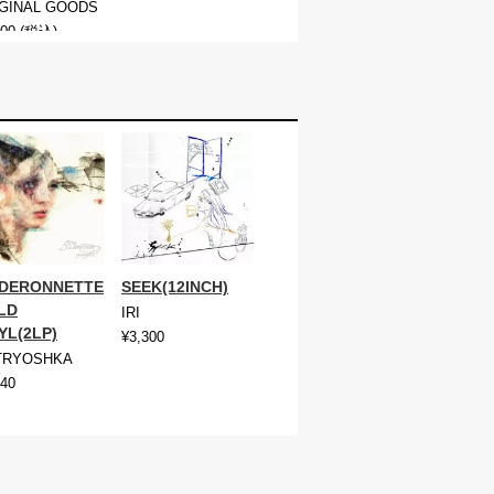
GINAL GOODS
400
(税込)
IDERONNETTE
SEEK(12INCH)
LD
IRI
YL(2LP)
¥3,300
TRYOSHKA
940