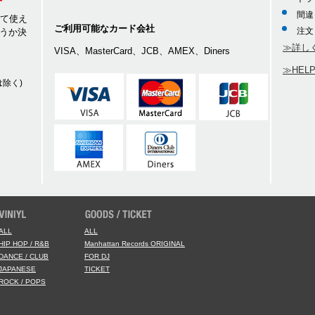
間違
して使え
ご利用可能なカード会社
注文
うか決
≫詳し
VISA、MasterCard、JCB、AMEX、Diners
≫HEL
除く)
ALL
ALL
HIP HOP / R&B
Manhattan Records ORIGINAL
DANCE / CLUB
FOR DJ
JAPANESE
TICKET
ROCK / POPS