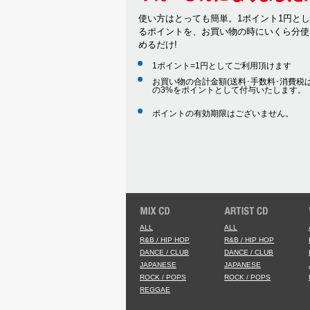
使い方はとっても簡単。1ポイント1円と
るポイントを、お買い物の時にいくら分使
めるだけ!
1ポイント=1円としてご利用頂けます
お買い物の合計金額(送料･手数料･消費税は
の3%をポイントとして付与いたします。
ポイントの有効期限はございません。
ALL
ALL
R&B / HIP HOP
R&B / HIP HOP
DANCE / CLUB
DANCE / CLUB
JAPANESE
JAPANESE
ROCK / POPS
ROCK / POPS
REGGAE