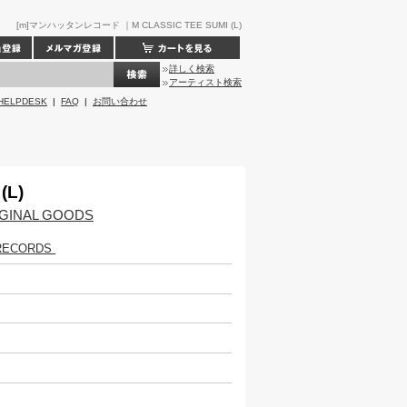
[m]マンハッタンレコード ｜M CLASSIC TEE SUMI (L)
詳しく検索
アーティスト検索
HELPDESK
|
FAQ
|
お問い合わせ
(L)
GINAL GOODS
RECORDS