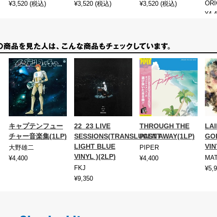
ORI
¥3,520
(税込)
¥3,520
(税込)
¥3,520
(税込)
¥4,
キャプテンフュー
22_23 LIVE
THROUGH THE
LA
チャー音楽集(1LP)
SESSIONS(TRANSLUCENT
PAST AWAY(1LP)
GO
LIGHT BLUE
VIN
大野雄二
PIPER
VINYL )(2LP)
MA
¥4,400
¥4,400
FKJ
¥5,
¥9,350