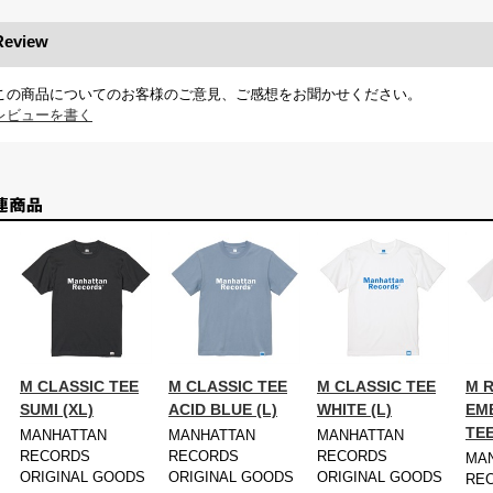
Review
この商品についてのお客様のご意見、ご感想をお聞かせください。
レビューを書く
M CLASSIC TEE
M CLASSIC TEE
M CLASSIC TEE
M 
SUMI (XL)
ACID BLUE (L)
WHITE (L)
EM
TEE
MANHATTAN
MANHATTAN
MANHATTAN
RECORDS
RECORDS
RECORDS
MA
ORIGINAL GOODS
ORIGINAL GOODS
ORIGINAL GOODS
RE