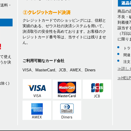
、送料・
商品の
不良・
クレジットカードでのショッピングには、信頼と
到着後
実績のある、ゼウス社の決済システムを用いて、
該当す
決済取引の安全性を高めております。お客様のク
（7日
レジットカード番号等は、当サイトには残りませ
に限り
ん。
トラ
間違
して使え
ご利用可能なカード会社
注文
うか決
≫詳し
VISA、MasterCard、JCB、AMEX、Diners
≫HEL
除く)