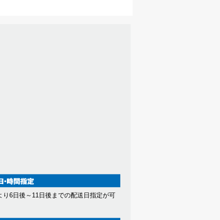
より6日後～11日後までの配送日指定が可
。