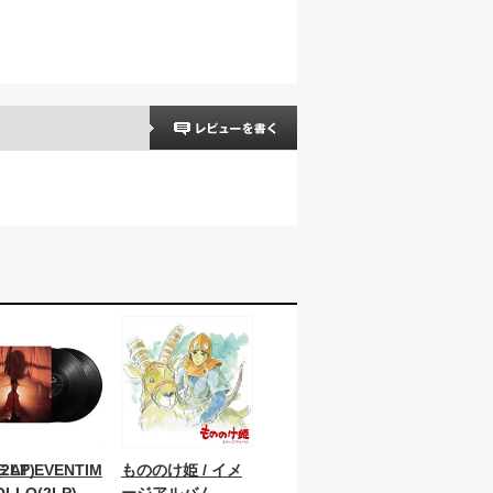
2LP)
E AT EVENTIM
もののけ姫 / イメ
OLLO(2LP)
ージアルバム