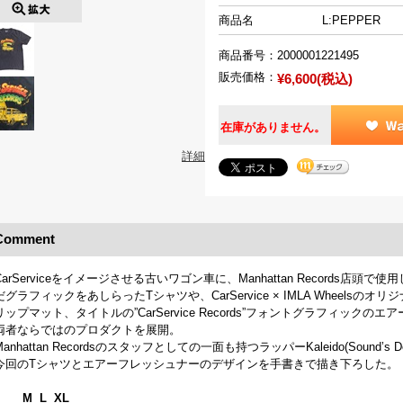
商品名
L:PEPPER
商品番号：
2000001221495
販売価格：
¥6,600(税込)
在庫がありません。
詳細
Comment
CarServiceをイメージさせる古いワゴン車に、Manhattan Records
だグラフィックをあしらったTシャツや、CarService × IMLA Wheels
リップマット、タイトルの”CarService Records”フォントグラフィックの
両者ならではのプロダクトを展開。
Manhattan Recordsのスタッフとしての一面も持つラッパーKaleido(Sound’s De
今回のTシャツとエアーフレッシュナーのデザインを手書きで描き下ろした。
M L XL