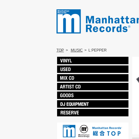
TOP
>
MUSIC
>
L:PEPPER