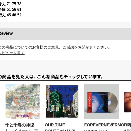
身丈 71 75 78
身幅 51 56 61
裄丈 45 48 52
Review
この商品についてのお客様のご意見、ご感想をお聞かせください。
レビューを書く
千と千尋の神隠
OUR TIME
FOREVERNEVERMORE(
LIV
し イメージ・ア
ROUTE #1(1LP)
AP