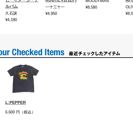
MOODYMAN
ルバム
一十三十一
OLI
¥8,580
久石譲
¥4,950
¥8,
¥4,180
L:PEPPER
6,600
円（税込）