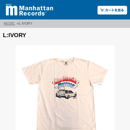
MUSIC
»
L:IVORY
L:IVORY