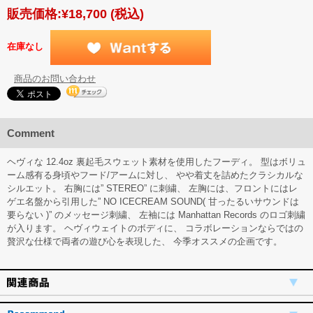
販売価格:
¥18,700
(税込)
在庫なし
商品のお問い合わせ
Comment
ヘヴィな 12.4oz 裏起毛スウェット素材を使用したフーディ。 型はボリュ
ーム感有る身頃やフード/アームに対し、 やや着丈を詰めたクラシカルな
シルエット。 右胸には” STEREO” に刺繍、 左胸には、フロントにはレ
ゲエ名盤から引用した” NO ICECREAM SOUND( 甘ったるいサウンドは
要らない )” のメッセージ刺繍、 左袖には Manhattan Records のロゴ刺繍
が入ります。 ヘヴィウェイトのボディに、 コラボレーションならではの
贅沢な仕様で両者の遊び心を表現した、 今季オススメの企画です。